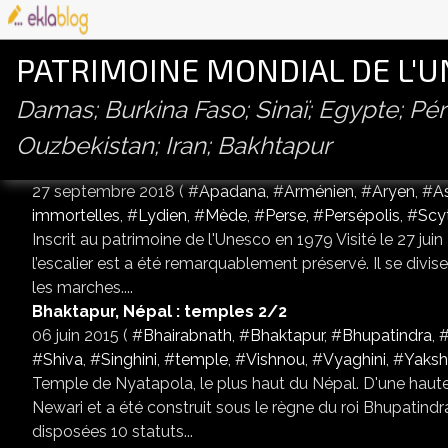
PATRIMOINE MONDIAL DE L'
Damas; Burkina Faso; Sinaï; Egypte; P
Ouzbekistan; Iran; Bakhtapur
Top articles
L'escalier monumental est de l'Apadana, Persépol
27 septembre 2018 ( #
Apadana
, #
Arménien
, #
Aryen
, #
A
immortelles
, #
Lydien
, #
Mède
, #
Perse
, #
Persépolis
, #
Scy
Inscrit au patrimoine de l'Unesco en 1979 Visité le 27 jui
l’escalier est a été remarquablement préservé. Il se divise
les marches....
Bhaktapur, Népal : temples 2/2
06 juin 2015 ( #
Bhairabnath
, #
Bhaktapur
, #
Bhupatindra
, 
#
Shiva
, #
Singhini
, #
temple
, #
Vishnou
, #
Vyaghini
, #
Yaks
Temple de Nyatapola, le plus haut du Népal. D'une hauteu
Newari et a été construit sous le règne du roi Bhupatind
disposées 10 statuts...