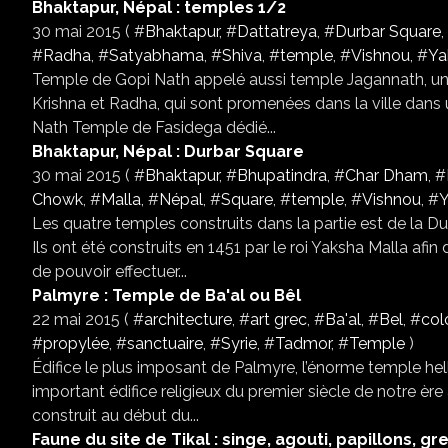
Bhaktapur, Népal : temples 1/2
30 mai 2015 ( #
Bhaktapur
, #
Dattatreya
, #
Durbar Square
,
#
Radha
, #
Satyabhama
, #
Shiva
, #
temple
, #
Vishnou
, #
Ya
Temple de Gopi Nath appelé aussi temple Jagannath, un a
Krishna et Radha, qui sont promenées dans la ville dans
Nath Temple de Fasidega dédié...
Bhaktapur, Népal : Durbar Square
30 mai 2015 ( #
Bhaktapur
, #
Bhupatindra
, #
Char Dham
, #
Chowk
, #
Malla
, #
Népal
, #
Square
, #
temple
, #
Vishnou
, #
Y
Les quatre temples construits dans la partie est de la 
Ils ont été construits en 1451 par le roi Yaksha Malla af
de pouvoir effectuer...
Palmyre : Temple de Ba'al ou Bêl
22 mai 2015 ( #
architecture
, #
art grec
, #
Ba'al
, #
Bel
, #
col
#
propylée
, #
sanctuaire
, #
Syrie
, #
Tadmor
, #
Temple
)
Édifice le plus imposant de Palmyre, l’énorme temple hel
important édifice religieux du premier siècle de notre ère
construit au début du...
Faune du site de Tikal : singe, agouti, papillons, gr