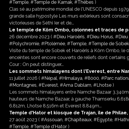
#
Temple
, #
Temple de Karnak
, #
Thèbes
)
Clas sé au patrimoine mondial de l'UNESCO depuis 1979 V
grande salle hypostyle Les murs extérieurs sont consac
victorieuses de Séthi Ier et de...
Le temple de Kôm Ombo, colonnes et traces de p
26 décembre 2023 ( #
Dieu Haroëris
, #
Dieu Horus
, #
Dieu
#
Polychromie
, #
Ptolémée
, #
Temple
, #
Temple de Sobek 
Visite du temple de Sobek et Haroëris à Kôm Ombo, le 03 
enceintes sont encore couverts de reliefs dont certains
Cour : On peut distinguer...
Les sommets himalayens dont l'Everest, entre N
11 juillet 2026 ( #
Népal
, #
Himalaya
, #
8000
, #
Parc natio
#
Montagnes
, #
Everest
, #
Ama Dablam
, #
Lhotse
)
Les sommets himalayens entre Namche Bazaar 3.340m et
hauteurs de Namche Bazaar, à gauche Thamserku 6.618
6.812m, Lhotse 8.516m et Everest 8.849m...
Temple d'Hator et kiosque de Trajan, île de Philae
27 août 2023 ( #
Assouan
, #
Chapiteaux
, #
Egypte
, #
Hath
#
Temple
, #
Temple d'Hator
)