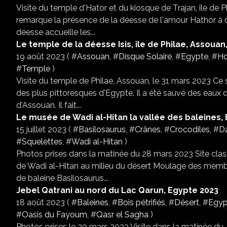
Visite du temple d'Hator et du kiosque de Trajan, île de
remarque la présence de la déesse de l'amour Hathor à de 
déesse accueille les...
Le temple de la déesse Isis, île de Philae, Assouan
19 août 2023 ( #
Assouan
, #
Disque Solaire
, #
Egypte
, #
Ho
#
Temple
)
Visite du temple de Philae, Assouan, le 31 mars 2023 Ce sp
des plus pittoresques d'Egypte. Il a été sauvé des eaux 
d'Assouan. Il fait...
Le musée de Wadi al-Hitan la vallée des baleines,
15 juillet 2023 ( #
Basilosaurus
, #
Crânes
, #
Crocodiles
, #
D
#
Squelettes
, #
Wadi al-Hitan
)
Photos prises dans la matinée du 28 mars 2023 Site cla
de Wadi al-Hitan au milieu du désert Moulage des membre
de baleine Basilosaurus...
Jebel Qatrani au nord du Lac Qarun, Egypte 2023
18 août 2023 ( #
Baleines
, #
Bois pétrifiés
, #
Désert
, #
Egyp
#
Oasis du Fayoum
, #
Qasr el Sagha
)
Photos prises le 30 mars 2023 Visite dans la matinée du 