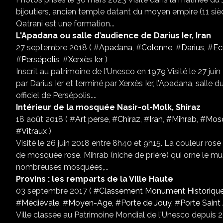
bijoutiers, ancien temple datant du moyen empire (11 siè
Qatrani est une formation...
L'Apadana ou salle d’audience de Darius Ier, Iran
27 septembre 2018 ( #
Apadana
, #
Colonne
, #
Darius
, #
Ec
#
Persépolis
, #
Xerxès Ier
)
Inscrit au patrimoine de l'Unesco en 1979 Visité le 27 j
par Darius Ier et terminé par Xerxès Ier, l’Apadana, salle 
officiel de Persépolis....
Intérieur de la mosquée Nasir-ol-Molk, Shiraz
18 août 2018 ( #
Art perse
, #
Chiraz
, #
Iran
, #
Mihrab
, #
Mos
#
Vitraux
)
Visité le 26 juin 2018 entre 8h40 et 9h15. La couleur ros
de mosquée rose. Mihrab (niche de prière) qui orne le mur
nombreuses mosquées,...
Provins : les remparts de la Ville Haute
03 septembre 2017 ( #
Classement Monument Historiqu
#
Médiévale
, #
Moyen-Age
, #
Porte de Jouy
, #
Porte Saint
Ville classée au Patrimoine Mondial de l'Unesco depuis