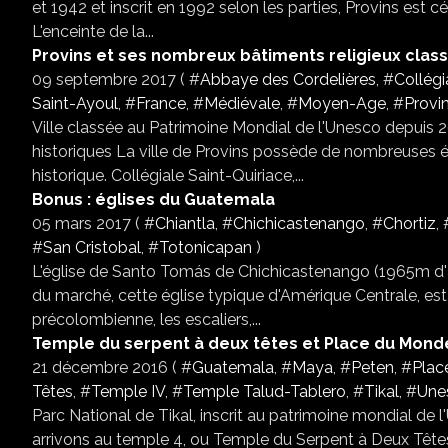
et 1942 et inscrit en 1992 selon les parties, Provins est c
L'enceinte de la...
Provins et ses nombreux bâtiments religieux cla
09 septembre 2017 ( #
Abbaye des Cordelières
, #
Collégi
Saint-Ayoul
, #
France
, #
Médiévale
, #
Moyen-Age
, #
Provi
Ville classée au Patrimoine Mondial de l'Unesco depuis
historiques La ville de Provins possède de nombreuses 
historique. Collégiale Saint-Quiriace,...
Bonus : églises du Guatemala
05 mars 2017 ( #
Chiantla
, #
Chichicastenango
, #
Chortiz
, 
#
San Cristobal
, #
Totonicapan
)
L'église de Santo Tomás de Chichicastenango (1965m d'a
du marché, cette église typique d'Amérique Centrale, e
précolombienne, les escaliers,...
Temple du serpent à deux têtes et Place du Monde
21 décembre 2016 ( #
Guatemala
, #
Maya
, #
Peten
, #
Plac
Têtes
, #
Temple IV
, #
Temple Talud-Tablero
, #
Tikal
, #
Une
Parc National de Tikal, inscrit au patrimoine mondial de
arrivons au temple 4, ou Temple du Serpent à Deux Tête