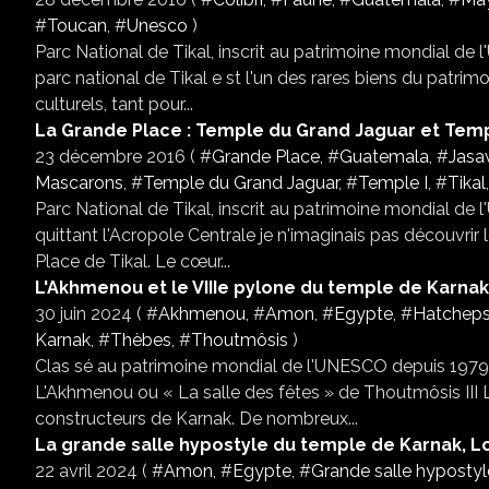
#
Toucan
, #
Unesco
)
Parc National de Tikal, inscrit au patrimoine mondial de
parc national de Tikal e st l'un des rares biens du patrimoi
culturels, tant pour...
La Grande Place : Temple du Grand Jaguar et Temp
23 décembre 2016 ( #
Grande Place
, #
Guatemala
, #
Jasa
Mascarons
, #
Temple du Grand Jaguar
, #
Temple I
, #
Tikal
Parc National de Tikal, inscrit au patrimoine mondial de
quittant l'Acropole Centrale je n'imaginais pas découvrir
Place de Tikal. Le cœur...
L'Akhmenou et le VIIIe pylone du temple de Karnak
30 juin 2024 ( #
Akhmenou
, #
Amon
, #
Egypte
, #
Hatchep
Karnak
, #
Thèbes
, #
Thoutmôsis
)
Clas sé au patrimoine mondial de l'UNESCO depuis 1979 V
L'Akhmenou ou « La salle des fêtes » de Thoutmôsis III 
constructeurs de Karnak. De nombreux...
La grande salle hypostyle du temple de Karnak, L
22 avril 2024 ( #
Amon
, #
Egypte
, #
Grande salle hypostyl