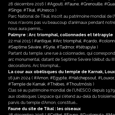
28 décembre 2016 ( #
Agouti
, #
Faune
, #
Grenouille
, #
Gua
#
Singe
, #
Tikal
, #
Unesco
)
Parc National de Tikal, inscrit au patrimoine mondial de 
nous n'avons pas vu beaucoup d'animaux pendant notre trek
nous aura permis...
Palmyre : Arc triomphal, collonnades et tétrapyle
22 mai 2015 ( #
antique
, #
Arc triomphal
, #
cardo
, #
colon
#
Septime Sévère
, #
Syrie
, #
Tadmor
, #
tétrapyle
)
Partant du temple, une rue à colonnades, qui correspond 
arc monumental, datant de Septime Sévère (début du III e
décorations. Arc triomphal...
La cour aux obélisques du temple de Karnak, Loux
16 juin 2024 ( #
Amon
, #
Egypte
, #
Hatchepsout
, #
Louxor
#
Temple de Karnak
, #
Thèbes
, #
Thoutmôsis
)
Clas sé au patrimoine mondial de l'UNESCO depuis 1979 V
aux obélisques L'espace qui s'étend au-delà du troisièm
parvis du temple d'Amon, constitué...
Faune du site de Tikal : les oiseaux
28 décembre 2016 ( #
Colibri
, #
Faune
, #
Guatemala
, #
Ma