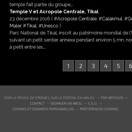
temple fait partie du groupe...
Temple V et Acropole Centrale, Tikal
23 décembre 2016 ( #
Acropole Centrale
, #
Calakmul
, #
G
Maler
, #
Tikal
, #
Unesco
)
Parc National de Tikal, inscrit au patrimoine mondial de
suivant un petit sentier annexe pendant environ 5 mn, no
à petit entre les...
1
2
3
4
5
VOIR LE PROFIL DE
STEEVE L
SUR LE PORTAIL EKLABLOG
TOP ARTICLES
CONTACT
SIGNALER UN ABUS
C.G.U.
COOKIES ET DONNÉES PERSONNELLES
PRÉFÉRENCES COOKIES