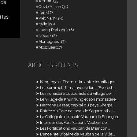
Temple
(33)
 de
Ouzbékistan
(31)
Iran
(27)
i les
Viêt Nam
(24)
Italie
(20)
Luang Prabang
(18)
Népal
(18)
Montagnes
(17)
Mosquée
(17)
ARTICLES RÉCENTS
Kangtega et Thamserku entre les villages...
Les sommets himalayens dont l'Everest,...
Le monastère bouddhiste du village de...
Le village de Khumjung et son monastère...
Namche Bazaar, capital du pays Sherpa,...
Entrée du Parc national de Sagarmatha...
La Collégiale de la cité Vauban de Briançon
Intérieur des Fortifications Vauban de...
Les Fortifications Vauban de Briançon...
L'enceinte urbaine de Vauban de la ville...