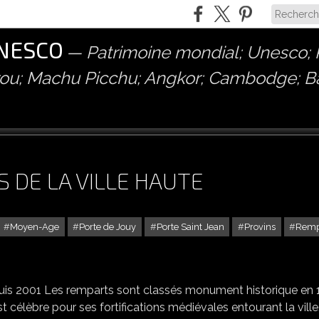
UNESCO
Patrimoine mondial; Unesco; P
érou; Machu Picchu; Angkor; Cambodge; 
S DE LA VILLE HAUTE
Moyen-Age
Porte de Jouy
Porte Saint Jean
Provins
Remp
PROVINS : LES REMPARTS DE LA VILLE HAUTE
puis 2001 Les remparts sont classés monument historique en
st célèbre pour ses fortifications médiévales entourant la ville