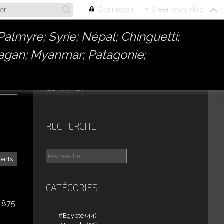
Connexion
+
Créer mon blog
almyre; Syrie; Népal; Chinguetti;
Bagan; Myanmar; Patagonie;
CONTACT
RECHERCHE
arts
CATÉGORIES
 1875
.
Egypte
(44)