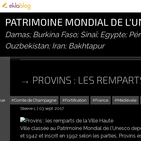
PATRIMOINE MONDIAL DE L'
Damas; Burkina Faso; Sinaï; Egypte; P
Ouzbekistan; Iran; Bakhtapur
porte de jouy
PROVINS : LES REMPART
que
Comte de Champagne
Fortification
France
Médiévale
Steeve L
03 sept. 2017
Ville classée au Patrimoine Mondial de l'Unesco de
et 1942 et inscrit en 1992 selon les parties, Provins e