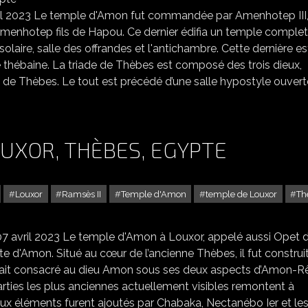
vril 2023 Le temple d'Amon fut commandée par Amenhotep III
Amenhotep fils de Hapou. Ce dernier édifia un temple complet
solaire, salle des offrandes et l'antichambre. Cette dernière es
e thébaine. La triade de Thèbes est composé des trois dieux,
de Thèbes. Le tout est précédé d’une salle hypostyle ouvert
OUXOR, THÈBES, EGYPTE
Louxor
Ramsès II
Temple d'Amon
temple de Louxor
Th
LE TEMPLE D'AMON À LOUXOR, THÈBES, EGYPTE
07 avril 2023 Le temple d'Amon à Louxor, appelé aussi Opet 
e d'Amon. Situé au cœur de l’ancienne Thèbes, il fut construi
Il était consacré au dieu Amon sous ses deux aspects d’Amon-R
parties les plus anciennes actuellement visibles remontent à
aux éléments furent ajoutés par Chabaka, Nectanébo Ier et le