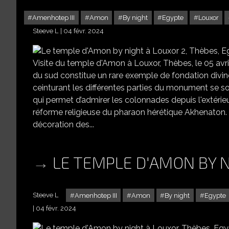
Amenhotep III
Amon
By night
Egypte
Louxor
Steeve L
04 févr. 2024
Visite du temple d'Amon à Louxor, Thèbes, le 05 avril
du sud constitue un rare exemple de fondation divine
ceinturant les différentes parties du monument se soi
qui permet d’admirer les colonnades depuis l'extérieu
réforme religieuse du pharaon hérétique Akhenaton. 
décoration des...
LE TEMPLE D'AMON BY N
Steeve L
Amenhotep III
Amon
By night
Egypte
04 févr. 2024