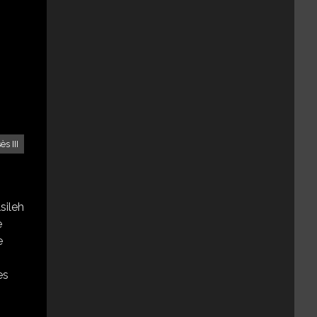
s III
sileh
e
es