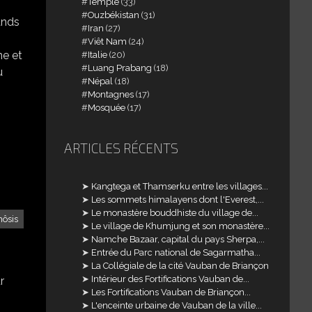
Temple
(33)
Ouzbékistan
(31)
ands
Iran
(27)
Viêt Nam
(24)
ne et
Italie
(20)
Luang Prabang
(18)
u
Népal
(18)
Montagnes
(17)
Mosquée
(17)
ARTICLES RÉCENTS
Kangtega et Thamserku entre les villages...
Les sommets himalayens dont l'Everest,...
Le monastère bouddhiste du village de...
ôsis
Le village de Khumjung et son monastère...
Namche Bazaar, capital du pays Sherpa,...
Entrée du Parc national de Sagarmatha...
La Collégiale de la cité Vauban de Briançon
Intérieur des Fortifications Vauban de...
r
Les Fortifications Vauban de Briançon...
L'enceinte urbaine de Vauban de la ville...