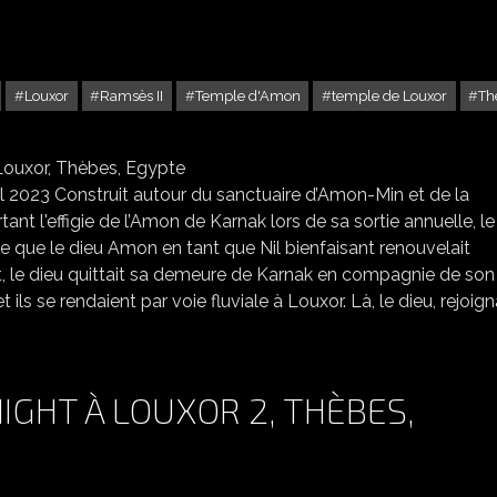
Louxor
Ramsès II
Temple d'Amon
temple de Louxor
Th
F GRAVÉES DANS LE TEMPLE D'AMON, LOUXOR, THÈBES, EGYPTE
il 2023 Construit autour du sanctuaire d’Amon-Min et de la
ant l'effigie de l’Amon de Karnak lors de sa sortie annuelle, le
e que le dieu Amon en tant que Nil bienfaisant renouvelait
et, le dieu quittait sa demeure de Karnak en compagnie de son
 ils se rendaient par voie fluviale à Louxor. Là, le dieu, rejoig
IGHT À LOUXOR 2, THÈBES,