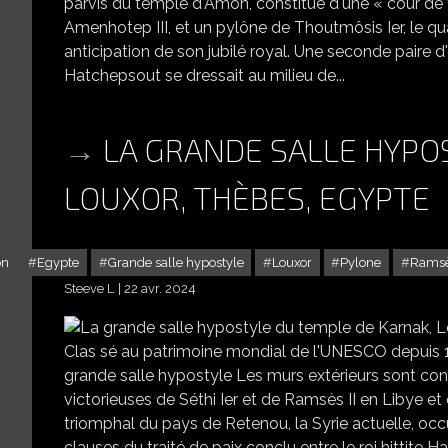
parvis du temple d'Amon, constitué d'une « cour de f
Amenhotep III, et un pylône de Thoutmôsis Ier, le qu
anticipation de son jubilé royal. Une seconde paire d
Hatchepsout se dressait au milieu de...
LA GRANDE SALLE HYPO
LOUXOR, THÈBES, EGYPTE
n
Egypte
Grande salle hypostyle
Louxor
Pylone
Ramsès
Steeve L
22 avr. 2024
LA GRANDE SALLE
Clas sé au patrimoine mondial de l'UNESCO depuis 1
grande salle hypostyle Les murs extérieurs sont co
victorieuses de Séthi Ier et de Ramsès II en Libye et 
triomphal du pays de Retenou, la Syrie actuelle, occup
clauses du traité de paix conclu entre le roi hittite Hat