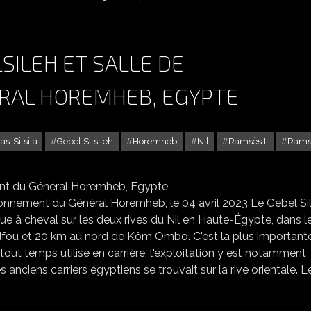
SILEH ET SALLE DE
AL HOREMHEB, EGYPTE
as-Silsila
Gebel Silsileh
Horemheb
Nil
Ramsès II
Ramsè
H ET SALLE DE COURONNEMENT DU GÉNÉRAL HOREMHEB, EGYPTE
ouronnement du Général Horemheb, le 04 avril 2023 Le Gebel Sil
dfou et 20 km au nord de Kôm Ombo. C'est la plus important
 tout temps utilisé en carrière, l'exploitation y est notamment
anciens carriers égyptiens se trouvait sur la rive orientale. L