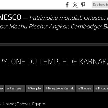
UNESCO
Patrimoine mondial; Unesco; P
érou; Machu Picchu; Angkor; Cambodge; 
E PYLONE DU TEMPLE DE KARNAK
ne
Ramsès II
Temple
Temple de Karnak
Thèbes
Thoutm
VIIIE PYLONE DU TEMPLE DE KARNAK, LOUXOR, THÈBES, EGYPTE