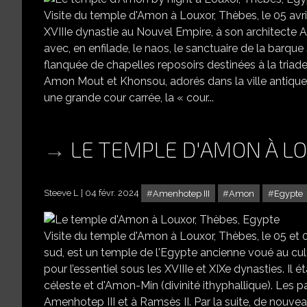
Visite du temple d'Amon à Louxor, Thèbes, le 05 a
XVIIIe dynastie au Nouvel Empire, à son architecte 
avec, en enfilade, le naos, le sanctuaire de la barque 
flanquée de chapelles reposoirs destinées à la triad
Amon Mout et Khonsou, adorés dans la ville antique 
une grande cour carrée, la « cour...
LE TEMPLE D'AMON À L
Steeve L
04 févr. 2024
Amenhotep III
Amon
Egypte
Visite du temple d'Amon à Louxor, Thèbes, le 05 et 
sud, est un temple de l'Egypte ancienne voué au cult
pour l’essentiel sous les XVIIIe et XIXe dynasties. 
céleste et d'Amon-Min (divinité ithyphallique). Les 
Amenhotep III et à Ramsès II. Par la suite, de nouve