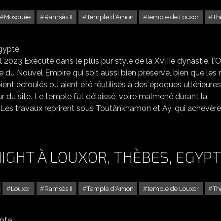
Mosquée
Ramsès II
Temple d'Amon
temple de Louxor
Th
LE TEMPLE D'AMON BY NIGHT À LOUXOR 2, THÈBES, EGYPTE
 2023 Exécuté dans le plus pur style de la XVIIIe dynastie, l'
 du Nouvel Empire qui soit aussi bien préservé, bien que les
ent écroulés ou aient été réutilisés à des époques ultérieures
r du site. Le temple fut délaissé, voire malmené durant la
Les travaux reprirent sous Toutânkhamon et Aÿ, qui achevère
IGHT À LOUXOR, THÈBES, EGYP
Louxor
Ramsès II
Temple d'Amon
temple de Louxor
Th
LE TEMPLE D'AMON BY NIGHT À LOUXOR, THÈBES, EGYPTE