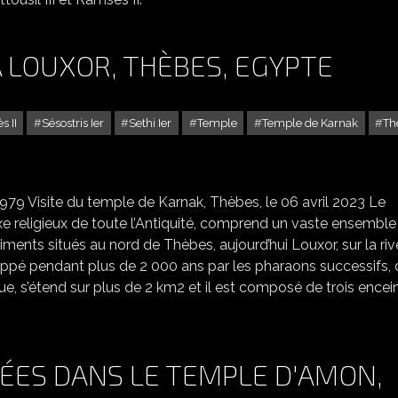
 LOUXOR, THÈBES, EGYPTE
 II
Sésostris Ier
Sethi Ier
Temple
Temple de Karnak
Th
LE TEMPLE DE KARNAK À LOUXOR, THÈBES, EGYPTE
79 Visite du temple de Karnak, Thèbes, le 06 avril 2023 Le
e religieux de toute l’Antiquité, comprend un vaste ensemble
iments situés au nord de Thèbes, aujourd’hui Louxor, sur la riv
oppé pendant plus de 2 000 ans par les pharaons successifs,
, s’étend sur plus de 2 km2 et il est composé de trois encein
VÉES DANS LE TEMPLE D'AMON,