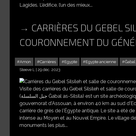
Lagides. L’édifice, l’un des mieux...
CARRIÈRES DU GEBEL SIL
COURONNEMENT DU GÉNÉR
Amon
Carrières
Egypte
Egypte ancienne
Ǧabal 
Steeve L
29 déc. 2023
CARRIÈRES DU GEBEL SILSILE
Visite des carrières du Gebel Silsileh et salle de c
(جبل السلسلة Ǧabal as-Silsila) est un site archéologique à cheval sur les deux rives du Nil en Haute-Égypte, dans le
gouvernorat d'Assouan, à environ 40 km au sud d'E
carrière de grès de l'Égypte antique. Le site a été de
intense au Moyen et au Nouvel Empire. Le village des 
monuments les plus...