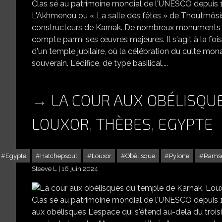
Clas sé au patrimoine mondial de l'UNESCO depuis 1
L'Akhmenou ou « La salle des fêtes » de Thoutmôsis
constructeurs de Karnak. De nombreux monuments à 
compte parmi ses œuvres majeures. Il s'agit à la fo
d'un temple jubilaire, où la célébration du culte mo
souverain. L'édifice, de type basilical,...
LA COUR AUX OBÉLISQU
LOUXOR, THÈBES, EGYPTE
Egypte
Hatchepsout
Louxor
Obélisque
Pylone
Ramsè
Steeve L
16 juin 2024
LA COUR AUX
Clas sé au patrimoine mondial de l'UNESCO depuis 1
aux obélisques L'espace qui s'étend au-delà du troi