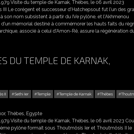
979 Visite du temple de Karnak, Thèbes, le 06 avril 2023
 III Le corégent et successeur d'Hatchepsout fut l'un des gr
son nom subsistent à partir du IVe pylône, et l'Akhmenou
is d'un mémorial destiné à commémorer les hauts faits du règ
narchique, associé à celui d'Amon-Rê, assure la régénération d
ES DU TEMPLE DE KARNAK,
s II
Sethi Ier
Temple
Temple de Karnak
Thèbes
Thoutm
 OBÉLISQUES DU TEMPLE DE KARNAK, LOUXOR, THÈBES, EGYPTE
979 Visite du temple de Karnak, Thèbes, le 06 avril 2023 Cou
sième pylône formait sous Thoutmôsis Ier et Thoutmôsis II le