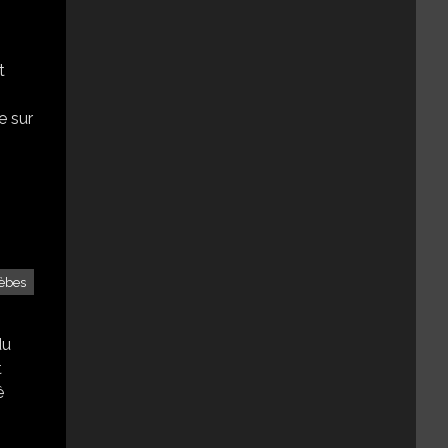
,
t
e sur
èbes
du
t
ê
s