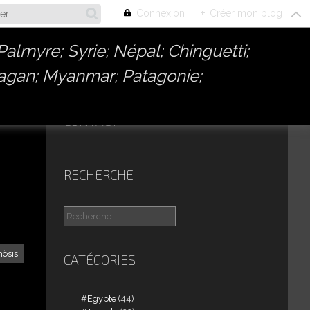
Connexion
+
Créer mon blog
almyre; Syrie; Népal; Chinguetti;
Bagan; Myanmar; Patagonie;
CONTACT
,
RECHERCHE
ôsis
CATÉGORIES
Egypte
(44)