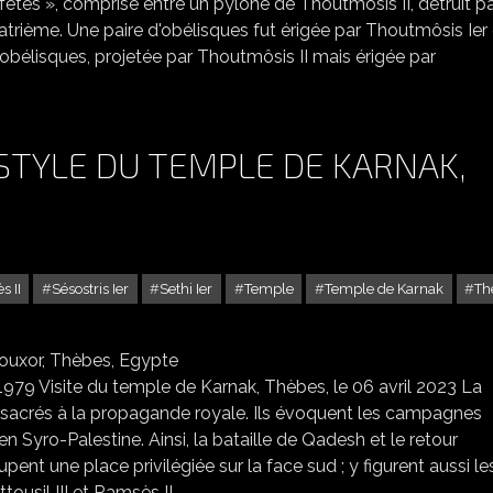
êtes », comprise entre un pylône de Thoutmôsis II, détruit p
atrième. Une paire d'obélisques fut érigée par Thoutmôsis Ier
'obélisques, projetée par Thoutmôsis II mais érigée par
STYLE DU TEMPLE DE KARNAK,
 II
Sésostris Ier
Sethi Ier
Temple
Temple de Karnak
Th
 HYPOSTYLE DU TEMPLE DE KARNAK, LOUXOR, THÈBES, EGYPTE
979 Visite du temple de Karnak, Thèbes, le 06 avril 2023 La
nsacrés à la propagande royale. Ils évoquent les campagnes
en Syro-Palestine. Ainsi, la bataille de Qadesh et le retour
ent une place privilégiée sur la face sud ; y figurent aussi le
tousil III et Ramsès II.