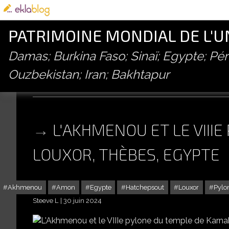
PATRIMOINE MONDIAL DE L'
Damas; Burkina Faso; Sinaï; Egypte; P
Ouzbekistan; Iran; Bakhtapur
egypte
L'AKHMENOU ET LE VIII
LOUXOR, THÈBES, EGYPTE
Akhmenou
Amon
Egypte
Hatchepsout
Louxor
Pylo
Steeve L
30 juin 2024
L'AKHMENOU ET LE 