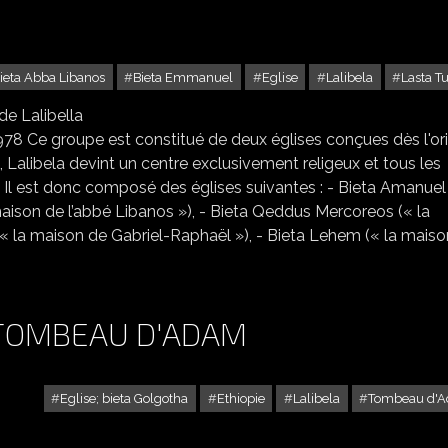
ieta Abba Libanos
Bieta Emmanuel
Eglise
Lalibela
Lasta T
 DE LA PARTIE SUD ET MAISONS TRADITIONNELLES DE LALIBELLA
78 Ce groupe est constitué de deux églises conçues dès l'or
Lalibela devint un centre exclusivement religeux et tous les
 Il est donc composé des églises suivantes : - Bieta Amanuel 
aison de l’abbé Libanos »), - Bieta Qeddus Mercoreos (« la
 (« la maison de Gabriel-Raphaël »), - Bieta Lehem (« la mais
 TOMBEAU D'ADAM
Eglise; bieta Golgotha
Ethiopie
Lalibela
Tombeau d'
BIETA GOLGOTHA ET LE TOMBEAU D'ADAM