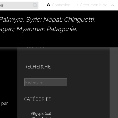
Connexion
+
Créer mon blog
almyre; Syrie; Népal; Chinguetti;
Bagan; Myanmar; Patagonie;
CONTACT
RECHERCHE
CATÉGORIES
t par
t
Egypte
(44)