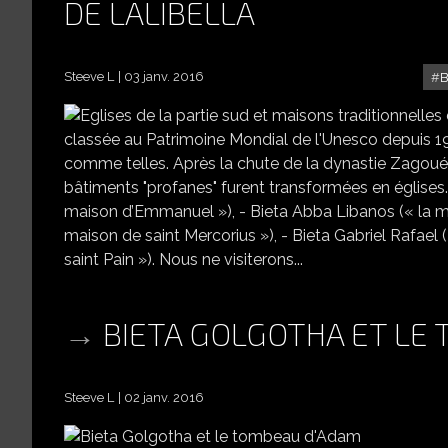
DE LALIBELLA
Steeve L
03 janv. 2016
B
EGLISES
classée au Patrimoine Mondial de l'Unesco depuis 19
comme telles. Après la chute de la dynastie Zagoué, 
bâtiments "profanes" furent transformées en églises.
maison d’Emmanuel »), - Bieta Abba Libanos (« la m
maison de saint Mercorius »), - Bieta Gabriel Rafael
saint Pain »). Nous ne visiterons...
BIETA GOLGOTHA ET LE
Steeve L
02 janv. 2016