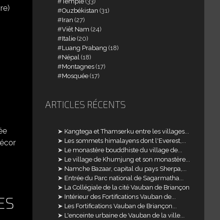
Temple
(33)
re)
Ouzbékistan
(31)
Iran
(27)
Viêt Nam
(24)
Italie
(20)
Luang Prabang
(18)
Népal
(18)
Montagnes
(17)
Mosquée
(17)
ARTICLES RÉCENTS
ée
Kangtega et Thamserku entre les villages...
Les sommets himalayens dont l'Everest,...
décor
Le monastère bouddhiste du village de...
Le village de Khumjung et son monastère...
Namche Bazaar, capital du pays Sherpa,...
Entrée du Parc national de Sagarmatha...
La Collégiale de la cité Vauban de Briançon
Intérieur des Fortifications Vauban de...
ES
Les Fortifications Vauban de Briançon...
L'enceinte urbaine de Vauban de la ville...