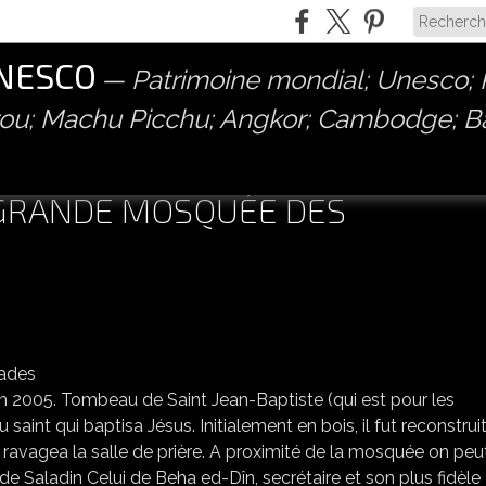
UNESCO
Patrimoine mondial; Unesco; P
érou; Machu Picchu; Angkor; Cambodge; 
A GRANDE MOSQUÉE DES
SALLE DE PRIÈRE DE LA GRANDE MOSQUÉE DES OMEYYADES
n 2005. Tombeau de Saint Jean-Baptiste (qui est pour les
saint qui baptisa Jésus. Initialement en bois, il fut reconstrui
 ravagea la salle de prière. A proximité de la mosquée on peu
 Saladin Celui de Beha ed-Dîn, secrétaire et son plus fidèle