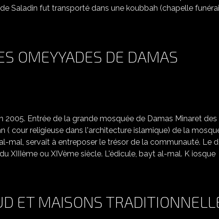
e Saladin fut transporté dans une koubbah (chapelle funérai
ES OMEYYADES DE DAMAS
LA GRANDE MOSQUÉE DES OMEYYADES DE DAMAS
 en 2005. Entrée de la grande mosquée de Damas Minaret des
( cour religieuse dans l'architecture islamique) de la mosqu
t al-mal, servait à entreposer le trésor de la communauté. Le 
du XIIIème ou XIVème siècle. L'édicule, bayt al-mal. K iosque
SUD ET MAISONS TRADITIONNELL