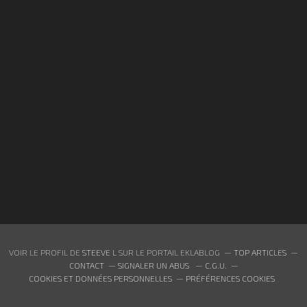
VOIR LE PROFIL DE
STEEVE L
SUR LE PORTAIL EKLABLOG
TOP ARTICLES
CONTACT
SIGNALER UN ABUS
C.G.U.
COOKIES ET DONNÉES PERSONNELLES
PRÉFÉRENCES COOKIES