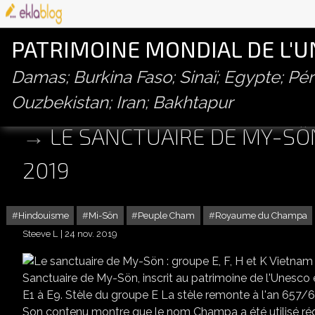
PATRIMOINE MONDIAL DE L'
Damas; Burkina Faso; Sinaï; Egypte; P
Ouzbekistan; Iran; Bakhtapur
LE SANCTUAIRE DE MY-SÖN 
2019
Hindouisme
Mi-Sön
Peuple Cham
Royaume du Champa
Steeve L
24 nov. 2019
LE S
Sanctuaire de My-Sön, inscrit au patrimoine de l'Unesco
E1 à E9. Stèle du groupe E La stèle remonte à l'an 657/6
Son contenu montre que le nom Champa a été utilisé rég