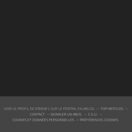
VOIR LE PROFIL DE
STEEVE L
SUR LE PORTAIL EKLABLOG
TOP ARTICLES
CONTACT
SIGNALER UN ABUS
C.G.U.
COOKIES ET DONNÉES PERSONNELLES
PRÉFÉRENCES COOKIES