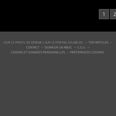
1
VOIR LE PROFIL DE
STEEVE L
SUR LE PORTAIL EKLABLOG
TOP ARTICLES
CONTACT
SIGNALER UN ABUS
C.G.U.
COOKIES ET DONNÉES PERSONNELLES
PRÉFÉRENCES COOKIES