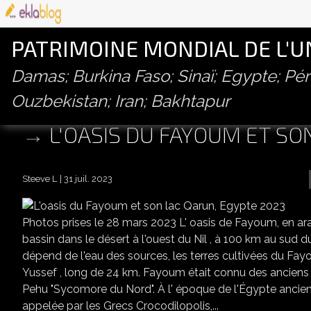
PATRIMOINE MONDIAL DE L'
Damas; Burkina Faso; Sinaï; Egypte; P
Ouzbekistan; Iran; Bakhtapur
L'OASIS DU FAYOUM ET SO
Steeve L
31 juil. 2023
Photos prises le 28 mars 2023 L' oasis de Fayoum, en arabe واحة الفيوم (Waḥet El Fayyum ) est une dépressio
bassin dans le désert à l'ouest du Nil , à 100 km au sud du 
dépend de l'eau des sources, les terres cultivées du Fa
Yussef , long de 24 km. Fayoum était connu des ancien
Pehu "Sycomore du Nord". À l' époque de l'Égypte ancienn
appelée par les Grecs Crocodilopolis,...