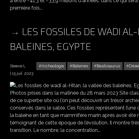
a entre −41,3 et −33,9 millions d'années, dans ce qui sera 
première fois...
LES FOSSILES DE WADI AL-
BALEINES, EGYPTE
Steeve L
Archeologie
Baleines
Basilosaurus
Dése
15 juil. 2023
LES FOSS
Photos prises dans la matinée du 28 mars 2023 Site clas
de ce superbe site où l'on peut découvrir un trésor arché
conservés dans le sable. Ces fossiles représentent l’une 
la baleine en tant que mammifère marin après avoir été 
témoignant de cette époque de l’évolution. Il montre très
transition. Le nombre, la concentration...