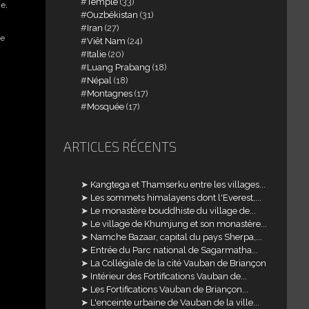
Temple
(33)
e,
Ouzbékistan
(31)
Iran
(27)
ue
Viêt Nam
(24)
Italie
(20)
Luang Prabang
(18)
Népal
(18)
Montagnes
(17)
Mosquée
(17)
ARTICLES RÉCENTS
Kangtega et Thamserku entre les villages...
Les sommets himalayens dont l'Everest,...
Le monastère bouddhiste du village de...
Le village de Khumjung et son monastère...
Namche Bazaar, capital du pays Sherpa,...
Entrée du Parc national de Sagarmatha...
La Collégiale de la cité Vauban de Briançon
Intérieur des Fortifications Vauban de...
Les Fortifications Vauban de Briançon...
L'enceinte urbaine de Vauban de la ville...