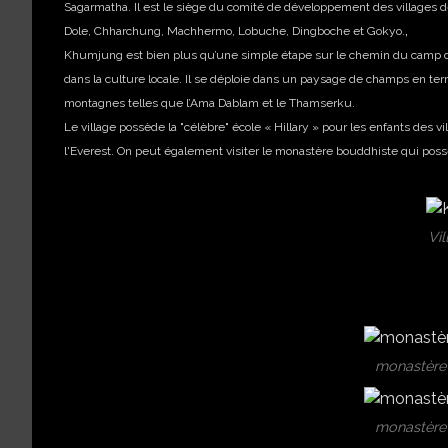
Sagarmatha. Il est le siège du comité de développement des villag
,
Dole, Chharchung, Machhermo, Lobuche, Dingboche et Gokyo.
Khumjung est bien plus qu’une simple étape sur le chemin du camp de 
dans la culture locale. Il se déploie dans un paysage de champs en te
montagnes telles que l’Ama Dablam et le Thamserku.
Le village possède la "célèbre" école « Hillary » pour les enfants des 
l'Everest. On peut également visiter le monastère bouddhiste qui poss
Vi
monastère
monastère