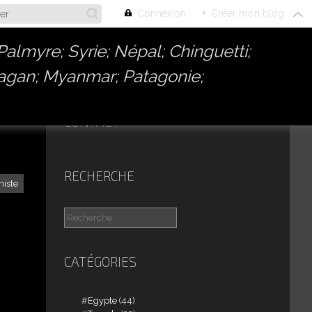
Connexion
+
Créer mon blog
almyre; Syrie; Népal; Chinguetti;
Bagan; Myanmar; Patagonie;
CONTACT
RECHERCHE
iste
CATÉGORIES
Egypte
(44)