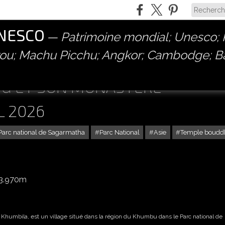
UNESCO
Patrimoine mondial; Unesco; P
érou; Machu Picchu; Angkor; Cambodge; 
NG ET SON MONASTÈRE
L 2026
Parc national de Sagarmatha
Parc National
Asie
Temple bouddh
 3.970m
t Khumbila, est un village situé dans la région du Khumbu dans le Parc national de