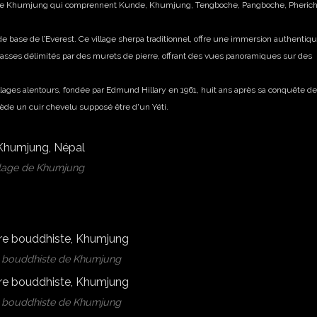
es de Khumjung qui comprennent Kunde, Khumjung, Tengboche, Pangboche, Pherich
base de l’Everest. Ce village sherpa traditionnel, offre une immersion authentiq
rrasses délimités par des murets de pierre, offrant des vues panoramiques sur des
villages alentours, fondée par Edmund Hillary en 1961, huit ans après sa conquête de
ède un cuir chevelu supposé être d'un Yéti.
llage de Khumjung
 bouddhiste de Khumjung
 bouddhiste de Khumjung