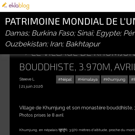
PATRIMOINE MONDIAL DE L'
Damas; Burkina Faso; Sinaï; Egypte; P
Ouzbekistan; Iran; Bakhtapur
LE VILLAGE DE KHUMJU
BOUDDHISTE, 3.970M, AVRI
Steeve L
Népal
Himalaya
Khumjung
21 juin 2026
Village de Khumjung et son monastère bouddhiste,
Photos prises le 8 avril
Khumjung, en népalais खुम्जुंग), 3.970 mètres d'altitude, proche du mon