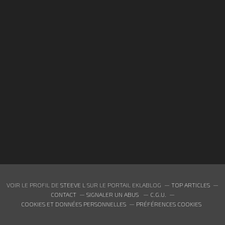
VOIR LE PROFIL DE
STEEVE L
SUR LE PORTAIL EKLABLOG
TOP ARTICLES
CONTACT
SIGNALER UN ABUS
C.G.U.
COOKIES ET DONNÉES PERSONNELLES
PRÉFÉRENCES COOKIES