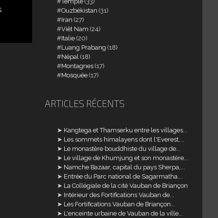
Temple
(33)
s
Ouzbékistan
(31)
Iran
(27)
Viêt Nam
(24)
Italie
(20)
Luang Prabang
(18)
Népal
(18)
Montagnes
(17)
Mosquée
(17)
ARTICLES RÉCENTS
Kangtega et Thamserku entre les villages...
Les sommets himalayens dont l'Everest,...
Le monastère bouddhiste du village de...
Le village de Khumjung et son monastère...
Namche Bazaar, capital du pays Sherpa,...
Entrée du Parc national de Sagarmatha...
La Collégiale de la cité Vauban de Briançon
Intérieur des Fortifications Vauban de...
Les Fortifications Vauban de Briançon...
L'enceinte urbaine de Vauban de la ville...