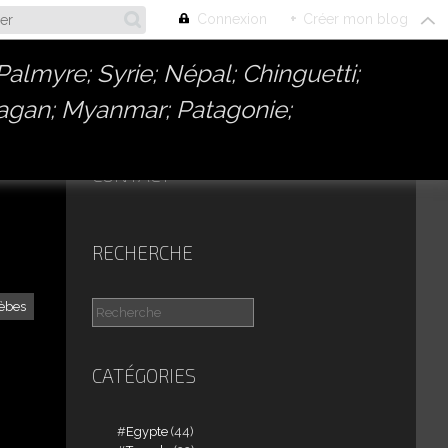
Connexion
+
Créer mon blog
almyre; Syrie; Népal; Chinguetti;
Bagan; Myanmar; Patagonie;
CONTACT
RECHERCHE
èbes
CATÉGORIES
Egypte
(44)