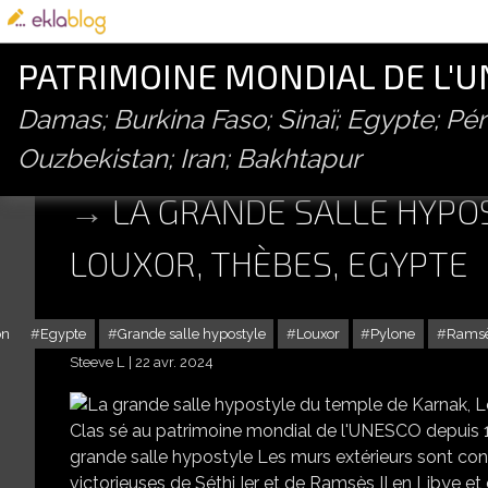
PATRIMOINE MONDIAL DE L'
Damas; Burkina Faso; Sinaï; Egypte; P
Ouzbekistan; Iran; Bakhtapur
LA GRANDE SALLE HYPO
LOUXOR, THÈBES, EGYPTE
n
Egypte
Grande salle hypostyle
Louxor
Pylone
Ramsès
Steeve L
22 avr. 2024
LA GRANDE SALLE
Clas sé au patrimoine mondial de l'UNESCO depuis 1
grande salle hypostyle Les murs extérieurs sont co
victorieuses de Séthi Ier et de Ramsès II en Libye et 