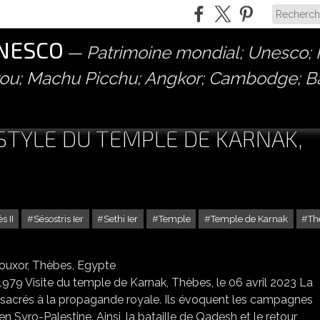
UNESCO
Patrimoine mondial; Unesco; P
érou; Machu Picchu; Angkor; Cambodge; 
STYLE DU TEMPLE DE KARNAK,
 II
Sésostris Ier
Sethi Ier
Temple
Temple de Karnak
Th
 HYPOSTYLE DU TEMPLE DE KARNAK, LOUXOR, THÈBES, EGYPTE
979 Visite du temple de Karnak, Thèbes, le 06 avril 2023 La
nsacrés à la propagande royale. Ils évoquent les campagnes
en Syro-Palestine. Ainsi, la bataille de Qadesh et le retour