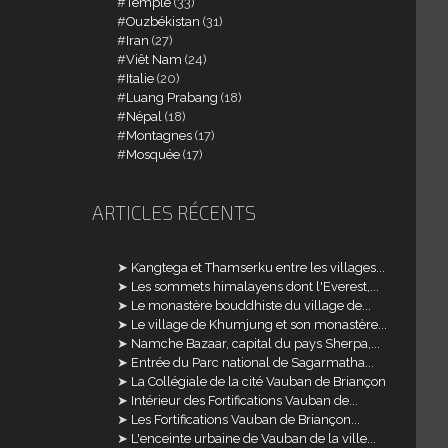
Temple
(33)
Ouzbékistan
(31)
Iran
(27)
Viêt Nam
(24)
Italie
(20)
Luang Prabang
(18)
Népal
(18)
Montagnes
(17)
Mosquée
(17)
ARTICLES RÉCENTS
Kangtega et Thamserku entre les villages...
Les sommets himalayens dont l'Everest,...
Le monastère bouddhiste du village de...
Le village de Khumjung et son monastère...
Namche Bazaar, capital du pays Sherpa,...
Entrée du Parc national de Sagarmatha...
La Collégiale de la cité Vauban de Briançon
Intérieur des Fortifications Vauban de...
Les Fortifications Vauban de Briançon...
L'enceinte urbaine de Vauban de la ville...