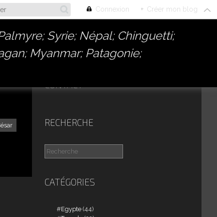
Connexion
+
Créer mon blog
almyre; Syrie; Népal; Chinguetti;
Bagan; Myanmar; Patagonie;
CONTACT
RECHERCHE
César
CATÉGORIES
Egypte
(44)