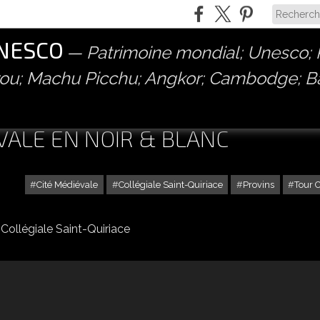
UNESCO
Patrimoine mondial; Unesco; P
érou; Machu Picchu; Angkor; Cambodge; 
ÉVALE EN NOIR & BLANC
Cité Médiévale
Collégiale Saint-Quiriace
Provins
Tour 
PROVINS, LA CITÉ MÉDIÉVALE EN NOIR & BLANC
Collégiale Saint-Quiriace