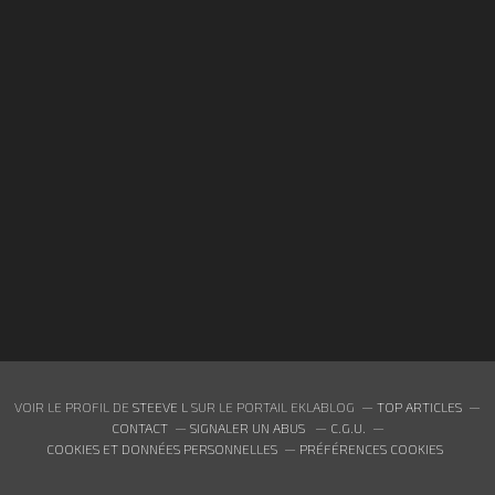
VOIR LE PROFIL DE
STEEVE L
SUR LE PORTAIL EKLABLOG
TOP ARTICLES
CONTACT
SIGNALER UN ABUS
C.G.U.
COOKIES ET DONNÉES PERSONNELLES
PRÉFÉRENCES COOKIES