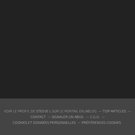
VOIR LE PROFIL DE
STEEVE L
SUR LE PORTAIL EKLABLOG
TOP ARTICLES
CONTACT
SIGNALER UN ABUS
C.G.U.
COOKIES ET DONNÉES PERSONNELLES
PRÉFÉRENCES COOKIES