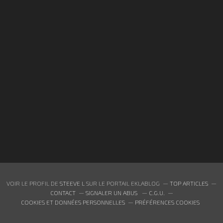
VOIR LE PROFIL DE
STEEVE L
SUR LE PORTAIL EKLABLOG
TOP ARTICLES
CONTACT
SIGNALER UN ABUS
C.G.U.
COOKIES ET DONNÉES PERSONNELLES
PRÉFÉRENCES COOKIES