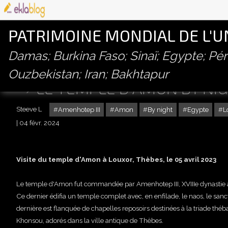
PATRIMOINE MONDIAL DE L'
Damas; Burkina Faso; Sinaï; Egypte; P
Ouzbekistan; Iran; Bakhtapur
LE TEMPLE D'AMON BY NIG
Steeve L
Amenhotep III
Amon
By night
Egypte
L
04 févr. 2024
Visite du temple d'Amon à Louxor, Thèbes, le 05 avril 2023
Le temple d'Amon fut commandée par Amenhotep III, XVIIIe dynastie 
Ce dernier édifia un temple complet avec, en enfilade, le naos, le sanct
dernière est flanquée de chapelles reposoirs destinées à la triade thé
Khonsou, adorés dans la ville antique de Thèbes.