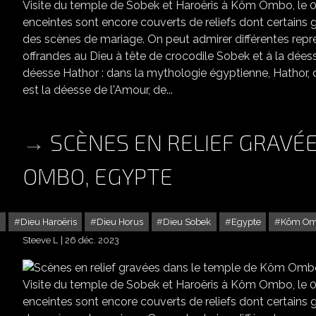
Visite du temple de Sobek et Haroëris à Kôm Ombo, le 03 
enceintes sont encore couverts de reliefs dont certains 
des scènes de mariage. On peut admirer différentes repr
offrandes au Dieu à tête de crocodile Sobek et à la dées
déesse Hathor : dans la mythologie égyptienne, Hathor, 
est la déesse de l'Amour, de...
SCÈNES EN RELIEF GRAVÉ
OMBO, EGYPTE
s
Dieu Haroëris
Dieu Horus
Dieu Sobek
Egypte
Kôm O
Steeve L
26 déc. 2023
SCÈNES EN
Visite du temple de Sobek et Haroëris à Kôm Ombo, le 03 
enceintes sont encore couverts de reliefs dont certains 