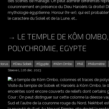
des scènes de mariage. On peut admirer différentes repr
couronnement en présence du Dieu Haroëris (à droite) Die
mythologie égyptienne, Horour (hr-wr), qui est probablem
le caractère du Soleil et de la Lune, et...
LE TEMPLE DE KÔM OMBO,
POLYCHROMIE, EGYPTE
 Horus
Dieu Sobek
Egypte
Kôm Ombo
Nil
Nilomètre
Steeve L
26 déc. 2023
LE TEMPLE DE K
Visite du temple de Sobek et Haroëris à Kôm Ombo, le 03 
enceintes sont encore couverts de reliefs dont certains
Cour : On peut distinguer sur cette colonne la déesse va
Sud et l'autre de la couronne rouge du Nord. Nekhbet es
la royauté du Sud. Au Nouvel Empire, elle devint la pro