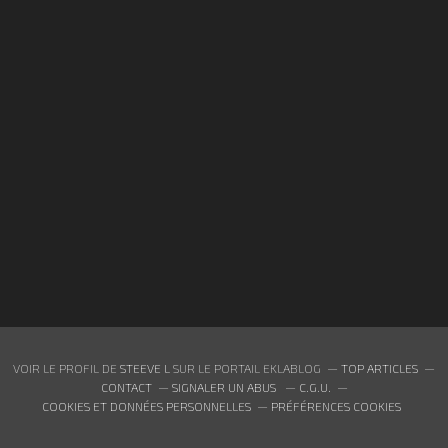
VOIR LE PROFIL DE
STEEVE L
SUR LE PORTAIL EKLABLOG
TOP ARTICLES
CONTACT
SIGNALER UN ABUS
C.G.U.
COOKIES ET DONNÉES PERSONNELLES
PRÉFÉRENCES COOKIES