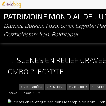
PATRIMOINE MONDIAL DE L'
Damas; Burkina Faso; Sinaï; Egypte; P
Ouzbekistan; Iran; Bakhtapur
temple de sobek et haroeris
SCÈNES EN RELIEF GRAVÉ
OMBO 2, EGYPTE
Dieu Haroëris
Dieu Horus
Dieu Sobek
Egypte
Steeve L
26 déc. 2023
SCÈNES EN 