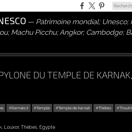
UNESCO
Patrimoine mondial; Unesco; P
érou; Machu Picchu; Angkor; Cambodge; 
E PYLONE DU TEMPLE DE KARNAK
ne
Ramsès II
Temple
Temple de Karnak
Thèbes
Thoutm
VIIIE PYLONE DU TEMPLE DE KARNAK, LOUXOR, THÈBES, EGYPTE