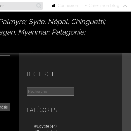
Connexion
+
Créer mon blog
almyre; Syrie; Népal; Chinguetti;
Bagan; Myanmar; Patagonie;
CONTACT
,
RECHERCHE
ôsis
CATÉGORIES
Egypte
(44)