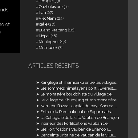
Temple
(33)
Ouzbékistan
(31)
ands
Iran
(27)
Viêt Nam
(24)
ne et
Italie
(20)
Luang Prabang
(18)
u
Népal
(18)
Montagnes
(17)
Mosquée
(17)
ARTICLES RÉCENTS
Kangtega et Thamserku entre les villages...
Les sommets himalayens dont l'Everest,...
Le monastère bouddhiste du village de...
Le village de Khumjung et son monastère...
Namche Bazaar, capital du pays Sherpa,...
Entrée du Parc national de Sagarmatha...
La Collégiale de la cité Vauban de Briançon
Intérieur des Fortifications Vauban de...
Les Fortifications Vauban de Briançon...
L'enceinte urbaine de Vauban de la ville...