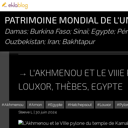
PATRIMOINE MONDIAL DE L'
Damas; Burkina Faso; Sinaï; Egypte; P
Ouzbekistan; Iran; Bakhtapur
akhmenou
L'AKHMENOU ET LE VIII
LOUXOR, THÈBES, EGYPTE
Akhmenou
Amon
Egypte
Hatchepsout
Louxor
Pylo
Steeve L
30 juin 2024
L'AKHMENOU ET LE 