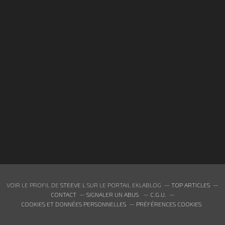
VOIR LE PROFIL DE
STEEVE L
SUR LE PORTAIL EKLABLOG
TOP ARTICLES
CONTACT
SIGNALER UN ABUS
C.G.U.
COOKIES ET DONNÉES PERSONNELLES
PRÉFÉRENCES COOKIES