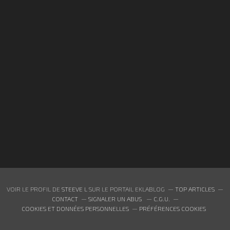
VOIR LE PROFIL DE
STEEVE L
SUR LE PORTAIL EKLABLOG
TOP ARTICLES
CONTACT
SIGNALER UN ABUS
C.G.U.
COOKIES ET DONNÉES PERSONNELLES
PRÉFÉRENCES COOKIES