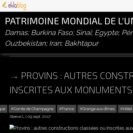
PATRIMOINE MONDIAL DE L'
Damas; Burkina Faso; Sinaï; Egypte; P
Ouzbekistan; Iran; Bakhtapur
comte de champagne
PROVINS : AUTRES CONST
INSCRITES AUX MONUMENTS
que
Comte de Champagne
France
Grange aux dîmes
Hôtel
Steeve L
09 sept. 2017
PROVINS : AUTRES CONSTRUCTIO