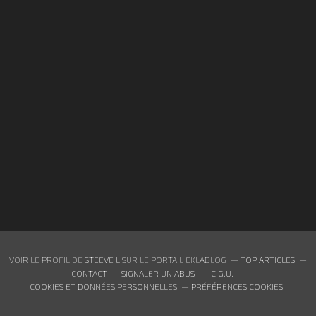
VOIR LE PROFIL DE
STEEVE L
SUR LE PORTAIL EKLABLOG
TOP ARTICLES
CONTACT
SIGNALER UN ABUS
C.G.U.
COOKIES ET DONNÉES PERSONNELLES
PRÉFÉRENCES COOKIES