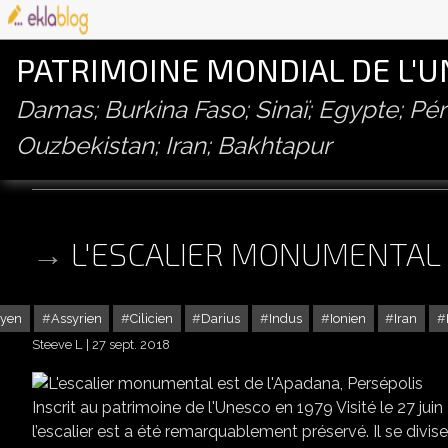
PATRIMOINE MONDIAL DE L'
Damas; Burkina Faso; Sinaï; Egypte; P
Ouzbekistan; Iran; Bakhtapur
mede
L'ESCALIER MONUMENTAL 
ryen
Assyrien
Cilicien
Darius
Indus
Ionien
Iran
Steeve L
27 sept. 2018
Inscrit au patrimoine de l'Unesco en 1979 Visité le 27 jui
l’escalier est a été remarquablement préservé. Il se divise