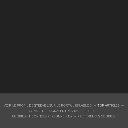
VOIR LE PROFIL DE
STEEVE L
SUR LE PORTAIL EKLABLOG
TOP ARTICLES
CONTACT
SIGNALER UN ABUS
C.G.U.
COOKIES ET DONNÉES PERSONNELLES
PRÉFÉRENCES COOKIES