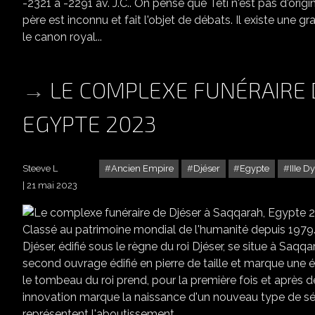
-2321 à -2291 av. J.C.. On pense que Téti n'est pas d'orig
père est inconnu et fait l'objet de débats. Il existe une g
le canon royal...
LE COMPLEXE FUNÉRAIRE 
EGYPTE 2023
Steeve L
Ancien Empire
Djéser
Egypte
IIIe D
21 mai 2023
LE CO
Classé au patrimoine mondial de l'humanité depuis 1979
Djéser, édifié sous le règne du roi Djéser, se situe à Saqqar
second ouvrage édifié en pierre de taille et marque une 
le tombeau du roi prend, pour la première fois et après 
innovation marque la naissance d'un nouveau type de sépu
représentent l'aboutissement...