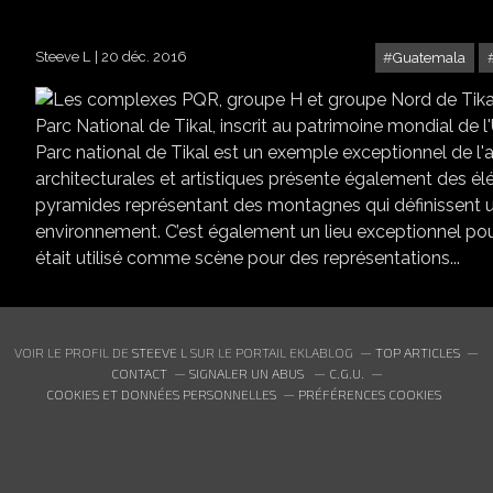
Steeve L
20 déc. 2016
Guatemala
Parc National de Tikal, inscrit au patrimoine mondial de
Parc national de Tikal est un exemple exceptionnel de l'
architecturales et artistiques présente également des é
pyramides représentant des montagnes qui définissent un
environnement. C’est également un lieu exceptionnel pou
était utilisé comme scène pour des représentations...
VOIR LE PROFIL DE
STEEVE L
SUR LE PORTAIL EKLABLOG
TOP ARTICLES
CONTACT
SIGNALER UN ABUS
C.G.U.
COOKIES ET DONNÉES PERSONNELLES
PRÉFÉRENCES COOKIES