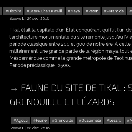
Histoire
Jasaw Chan K'awiil
Maya
Peten
Pyramide
Steeve L
29 déc. 2016
Tikal était la capitale d'un État conquérant qui fut l'un
l'architecture monumentale du site remonte jusqu’au IV e s
période classique entre 200 et 900 de notre ère. À cett
militairement, une grande partie de la région maya, tout 
Mésoamérique comme la grande métropole de Teotihuacan
Période préclassique : 2500...
FAUNE DU SITE DE TIKAL : 
GRENOUILLE ET LÉZARDS
Agouti
Faune
Grenouille
Guatemala
Lézard
Steeve L
28 déc. 2016
FAUNE DU SITE DE 