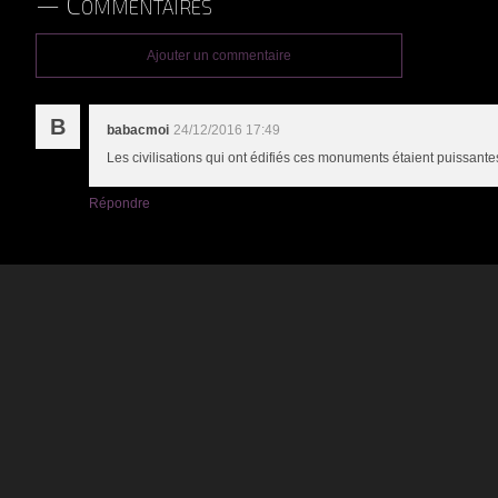
Commentaires
Ajouter un commentaire
B
babacmoi
24/12/2016 17:49
Les civilisations qui ont édifiés ces monuments étaient puissantes
Répondre