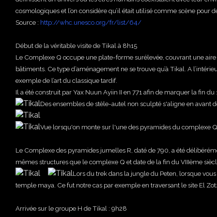
cosmologiques et l’on considère qu’il était utilisé comme scène pour d
Source :
http://whc.unesco.org/fr/list/64/
Début de la véritable visite de Tikal à 8h15
Le Complexe Q occupe une plate-forme surélevée, couvrant une aire d
bâtiments. Ce type d’aménagement ne se trouve qu’à Tikal. A l’intérieur
exemple de l’art du classique tardif.
Il a été construit par Yax Nuun Ayiin II en 771 afin de marquer la fin du
Des ensembles de stèle-autel non sculpté s'aligne en avant d
Vue lorsqu'on monte sur l'une des pyramides du complexe 
Le Complexe des pyramides jumelles R, daté de 790, a été délibérément l
mêmes structures que le complexe Q et date de la fin du VIIIème siècl
Lors du trek dans la jungle du Peten, lorsque vous 
temple maya. Ce fut notre cas par exemple en traversant le site El Zot
Arrivée sur le groupe H de Tikal : 9h28