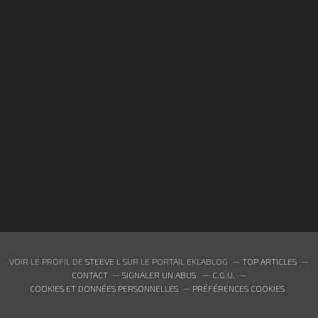
VOIR LE PROFIL DE
STEEVE L
SUR LE PORTAIL EKLABLOG
TOP ARTICLES
CONTACT
SIGNALER UN ABUS
C.G.U.
COOKIES ET DONNÉES PERSONNELLES
PRÉFÉRENCES COOKIES