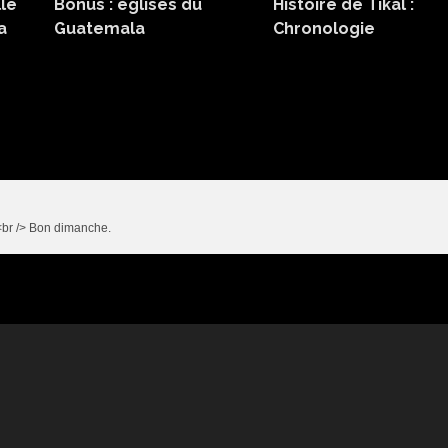
lle
Bonus : églises du
Histoire de Tikal :
a
Guatemala
Chronologie
.<br /> Bon dimanche.