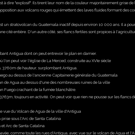
t à dire "explosif". Ils tirent leur nom de la couleur majoritairement grise de 
opposition aux volcans rouges qui émettent des laves fluides formant des co
est un stratovolcan du Guatemala inactif depuis environ 10 000 ans. Il a pou
 cité entière. D'un autre côté, ses flancs fertiles sont propices à l'agricultu
ant Antigua dont on peut entrevoir le plan en damier.
 l'on peut voir l'église de La Merced, construite au XVIe siècle
, 3760m de hauteur, surplombant Antigua.
uego au dessus de l'ancienne Capitainerie générale du Guatemala
an de Agua au dessus d'une des nombreuses ruines de la ville
an Fuego crachant de la fumée blanchâtre.
3763m, toujours en activité
. On peut voir que rien ne pousse sur les flancs d
 vue du Volcan de Agua de la ville d'Antigua
prise sous l'Arc de Santa Catalina
 et Arc de Santa Catalina
pavée, comme toute les rues d'Antigua, avec vue sur le v
olcan de Agua et l'A