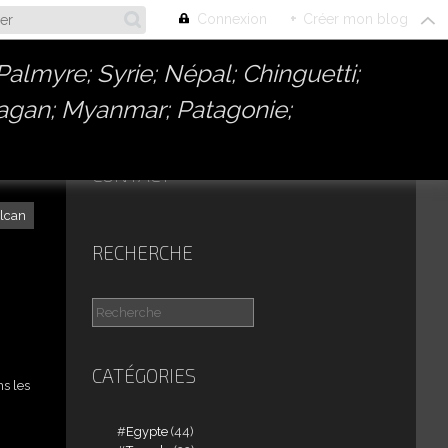
Connexion
+
Créer mon blog
almyre; Syrie; Népal; Chinguetti;
Bagan; Myanmar; Patagonie;
CONTACT
lcan
RECHERCHE
CATÉGORIES
ns les
Egypte
(44)