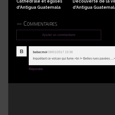
Cathédrale et églises
Découverte de la vi
d'Antigua Guatemala
d'Antigua Guatemal
Commentaires
Ajouter un commentaire
B
babacmoi
08/01/2017 10:36
Inquiétant ce volcan qui fume.<br /> Belles rues pavées....
Répondre