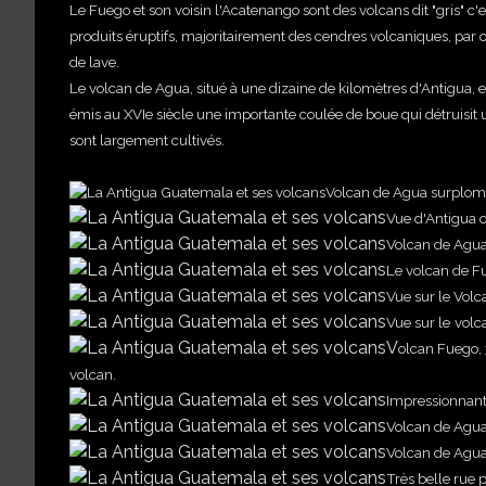
Le Fuego et son voisin l'Acatenango sont des volcans dit "gris" c'es
produits éruptifs, majoritairement des cendres volcaniques, par 
de lave.
Le volcan de Agua, situé
à une dizaine de kilomètres d'Antigua, 
émis au XVIe siècle une importante coulée de boue qui détruisit une
sont largement cultivés.
Volcan de Agua surplomb
Vue d'Antigua où
Volcan de Agua
Le volcan de F
Vue sur le Volc
Vue sur le
volc
V
olcan Fuego, 
volcan.
Impressionnante
Volcan de Agua 
Volcan de Agua
Très belle rue 