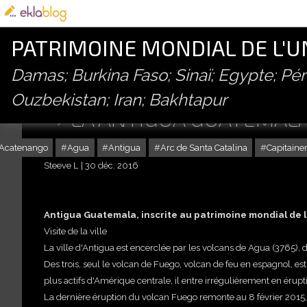
PATRIMOINE MONDIAL DE L'
Damas; Burkina Faso; Sinaï; Egypte; P
Ouzbekistan; Iran; Bakhtapur
LA ANTIGUA GUATEMALA
Acatenango
Agua
Antigua
Arc de Santa Catalina
Capitaine
Steeve L
30 déc. 2016
Antigua Guatemala, inscrite au patrimoine mondial de 
Visite de la ville
La ville d'Antigua est encerclée par les volcans de Agua (3765)
Des trois, seul le volcan de Fuego, volcan de feu en espagnol, es
plus actifs d'Amérique centrale, il entre irrégulièrement en érupt
La dernière éruption du volcan Fuego remonte au 8 février 2015,