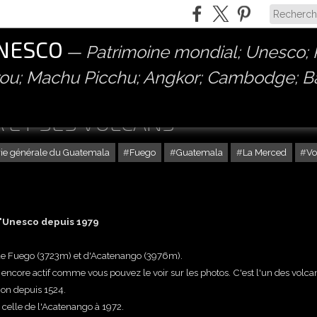
UNESCO
Patrimoine mondial; Unesco; P
érou; Machu Picchu; Angkor; Cambodge; 
 ET SES VOLCANS
rie générale du Guatemala
Fuego
Guatemala
La Merced
Vo
l'Unesco depuis 1979
, de Fuego (3723m) et d'Acatenango (3976m).
t encore actif comme vous pouvez le voir sur les photos. C'est l'un des volca
ion depuis 1524.
 celle de l'Acatenango à 1972.