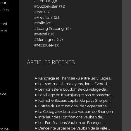
Temple
(33)
leurs
Ouzbékistan
(31)
ulées
Iran
(27)
Viêt Nam
(24)
Italie
(20)
rtant
Luang Prabang
(18)
re et
Népal
(18)
Montagnes
(17)
Mosquée
(17)
ARTICLES RÉCENTS
Kangtega et Thamserku entre les villages...
Les sommets himalayens dont l'Everest,...
Le monastère bouddhiste du village de...
e ce
Le village de Khumjung et son monastère...
Namche Bazaar, capital du pays Sherpa,...
Entrée du Parc national de Sagarmatha...
La Collégiale de la cité Vauban de Briançon
Intérieur des Fortifications Vauban de...
Les Fortifications Vauban de Briançon...
L'enceinte urbaine de Vauban de la ville...
rc de