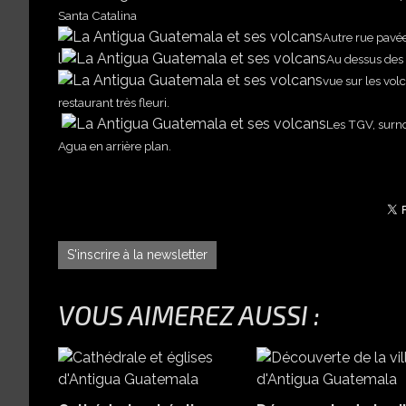
Santa Catalina
Autre rue pavée
l
Au dessus des t
vue sur les vol
restaurant très fleuri.
Les TGV, surno
Agua en arrière plan.
S'inscrire à la newsletter
VOUS AIMEREZ AUSSI :