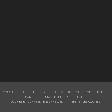
VOIR LE PROFIL DE
STEEVE L
SUR LE PORTAIL EKLABLOG
TOP ARTICLES
CONTACT
SIGNALER UN ABUS
C.G.U.
COOKIES ET DONNÉES PERSONNELLES
PRÉFÉRENCES COOKIES