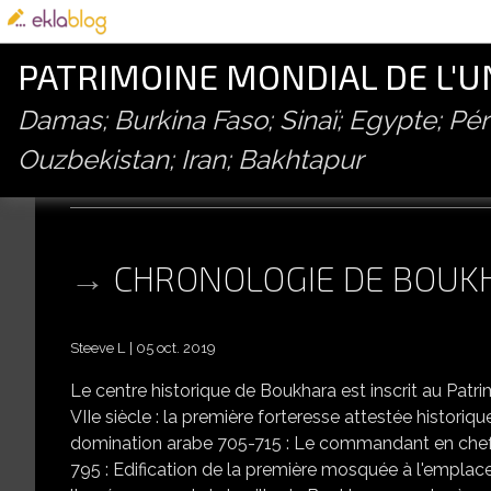
PATRIMOINE MONDIAL DE L'
Damas; Burkina Faso; Sinaï; Egypte; P
Ouzbekistan; Iran; Bakhtapur
boukhara
CHRONOLOGIE DE BOUK
Steeve L
05 oct. 2019
Le centre historique de Boukhara est inscrit au Pat
VIIe siècle : la première forteresse attestée histor
domination arabe 705-715 : Le commandant en chef K
795 : Edification de la première mosquée à l'empla