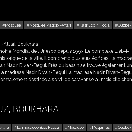
Mosquée
Mosquée Magok-i-Attari
Nasr Eddin Hodja
Ouzbéki
XE LIAB-I-HAOUZ ET LA MOSQUÉE MAGOK-I-ATTARI, BOUKHARA
rimoine Mondial de l'Unesco depuis 1993 Le complexe Liab-i-
historique de la ville. Il comprend plusieurs édifices : la madra
ah Nadir Divan-Begui. Près du bassin se trouve également u
: La madrasa Nadir Divan-Begui La madrasa Nadir Divan-Begui
 normalement destinée à servir de caravansérail mais elle cha
UZ, BOUKHARA
khara
La mosquée Bolo Haouz
Mosquée
Muqarnas
Ouzbéki
LA MOSQUÉE BOLO HAOUZ, BOUKHARA