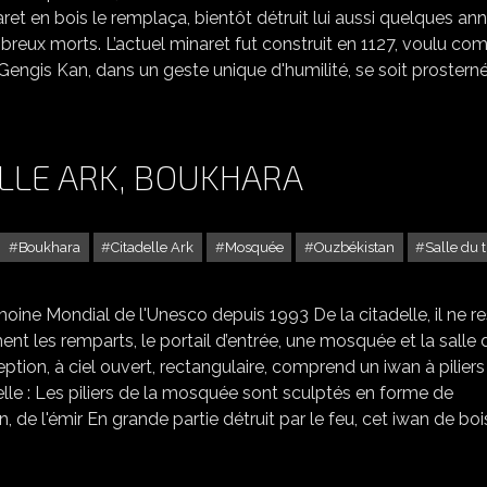
ret en bois le remplaça, bientôt détruit lui aussi quelques an
reux morts. L’actuel minaret fut construit en 1127, voulu c
Gengis Kan, dans un geste unique d'humilité, se soit prostern
ELLE ARK, BOUKHARA
Boukhara
Citadelle Ark
Mosquée
Ouzbékistan
Salle du 
INTÉRIEUR DE LA CITADELLE ARK, BOUKHARA
moine Mondial de l'Unesco depuis 1993 De la citadelle, il ne r
nt les remparts, le portail d’entrée, une mosquée et la salle 
ception, à ciel ouvert, rectangulaire, comprend un iwan à piliers
elle : Les piliers de la mosquée sont sculptés en forme de
 de l'émir En grande partie détruit par le feu, cet iwan de boi