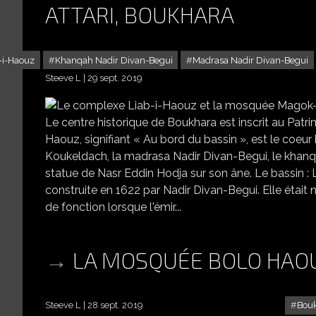
ATTARI, BOUKHARA
-i-Haouz
Khanqah Nadir Divan-Begui
Madrasa Nadir Divan-Begui
Steeve L
29 sept. 2019
LE COMPLE
Le centre historique de Boukhara est inscrit au Pat
Haouz, signifiant « Au bord du bassin », est le coeur 
Koukeldach, la madrasa Nadir Divan-Begui, le khanq
statue de Nasr Eddin Hodja sur son âne. Le bassin 
construite en 1622 par Nadir Divan-Begui. Elle était
de fonction lorsque l'émir...
LA MOSQUÉE BOLO HAO
Steeve L
28 sept. 2019
Bou