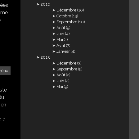
2016
nées
Décembre
(10)
omme
Octobre
(19)
é
Septembre
(10)
Août
(9)
Juin
(4)
Mai
(1)
Avril
(7)
Janvier
(4)
2015
Décembre
(3)
Septembre
(9)
trône
Août
(2)
Juin
(2)
Mai
(9)
este
du
 en
s à