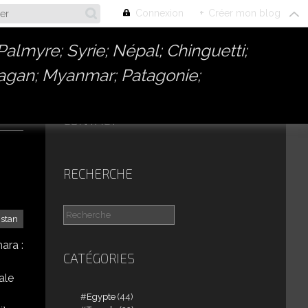
Connexion
+
Créer mon blog
almyre; Syrie; Népal; Chinguetti;
Bagan; Myanmar; Patagonie;
CONTACT
RECHERCHE
stan
ara :
CATÉGORIES
ale
Egypte
(44)