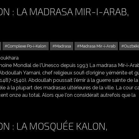
N : LA MADRASA MIR-I-ARAB,
Complexe Po-i-Kalon
Madrasa
Madrasa Mir-i-Arab
Ouzbéki
 COMPLEXE PO-I-KALON : LA MADRASA MIR-I-ARAB, BOUKHARA
rimoine Mondial de l'Unesco depuis 1993 La madrasa Mir-i-Ara
Abdoullah Yamani, chef religieux soufi d'origine yéménite et g
1487-1540). Abdoullah poussait l'émir à la guerre sainte de la
le à la plupart des madrasas ultérieures de la ville. La cour c
ent onze au total. Alors que l'on considérait autrefois que la
ON : LA MOSQUÉE KALON,