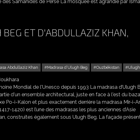
ne des Samanides de Perse La mosquée est agrandie par Isma
 BEG ET D'ABDULLAZIZ KHAN,
asa Abdullaziz Khan
Madrasa d’Ulugh Beg
Ouzbékistan
Ulugh
ES MADRASAS D’ULUGH BEG ET D'ABDULLAZIZ KHAN, BOUKHARA
trimoine Mondial de l'Unesco depuis 1993 La madrasa d’Ulugh 
rtie d'un ensemble architectural, juste en face à l'est du baza
plexe Po-i-Kalon et plus exactement derrière la madrasa Mir-i-A
417-1420) est l’une des madrasas les plus anciennes d’Asie
an, construites également sous Ulugh Beg. La façade présen