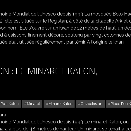
trimoine Mondial de l'Unesco depuis 1993 La mosquée Bolo Ha
2, elle est située sur le Registan, à côté de la citadelle Ark et 
son nom. Elle s‘ouvre sur un iwan de 12 mètres de haut, un de
ond à caissons finement décoré, soutenu par vingt colonnes de
était utilisée régulièrement par l’émir. A l'origine le khan
N : LE MINARET KALON,
Po-i-Kalon
Minaret
Minaret Kalon
Ouzbékistan
Place Po-i 
LE COMPLEXE PO-I-KALON : LE MINARET KALON, BOUKHARA
rimoine Mondial de l'Unesco depuis 1993 Le minaret Kalon, ou
ara à plus de 48 mètres de hauteur. Un minaret se tenait à ce