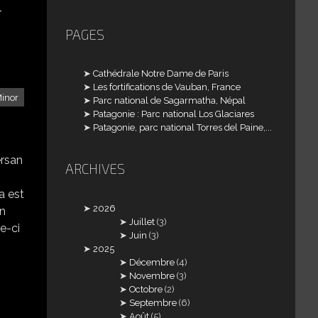
T
PAGES
Cathédrale Notre Dame de Paris
Les fortifications de Vauban, France
Minor
Parc national de Sagarmatha, Népal
Patagonie : Parc national Los Glaciares
Patagonie, parc national Torres del Paine,...
ersan
ARCHIVES
a est
2026
en
Juillet
(3)
e-ci
Juin
(3)
2025
Décembre
(4)
Novembre
(3)
Octobre
(2)
Septembre
(6)
Août
(5)