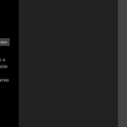
stan
b a
uide
arrée