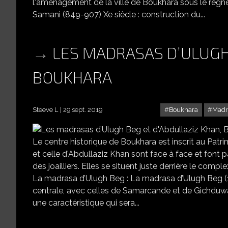
l'aménagement de la ville de Boukhara sous le règ
Samani (849-907) Xe siècle : construction du...
LES MADRASAS D’ULUGH
BOUKHARA
Steeve L
29 sept. 2019
Boukhara
Madr
L
Le centre historique de Boukhara est inscrit au Pa
et celle d'Abdullaziz Khan sont face à face et font pa
des joailliers. Elles se situent juste derrière le com
La madrasa d’Ulugh Beg : La madrasa d’Ulugh Beg (1
centrale, avec celles de Samarcande et de Gichduw
une caractéristique qui sera...