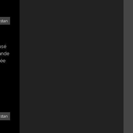
stan
osé
rande
sée
stan