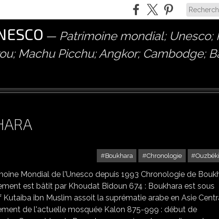
UNESCO
Patrimoine mondial; Unesco; P
érou; Machu Picchu; Angkor; Cambodge; 
HARA
Boukhara
Chronologie
Ouzbéki
rimoine Mondial de l'Unesco depuis 1993 Chronologie de Boukh
iquement est bâtit par Khoudat Bidoun 674 : Boukhara est sous
utaiba ibn Muslim assoit la suprématie arabe en Asie Centr
cement de l'actuelle mosquée Kalon 875-999 : début de