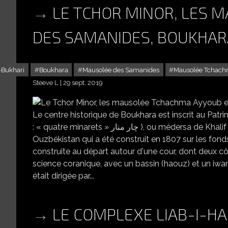
LE TCHOR MINOR, LES 
DES SAMANIDES, BOUKHAR
-Bukhari
Boukhara
Mausolée des Samanides
Mausolée Tchac
Steeve L
29 sept. 2019
LE TCHOR MINOR, LE
Le centre historique de Boukhara est inscrit au Pat
: « quatre minarets » چار منار ), ou médersa de Khalif Niazkhoul, est un édifice du centre historique de Boukhara en
Ouzbékistan qui a été construit en 1807 sur les fo
construite au départ autour d'une cour, dont deux cô
science coranique, avec un bassin (haouz) et un iwan
était dirigée par...
LE COMPLEXE LIAB-I-H