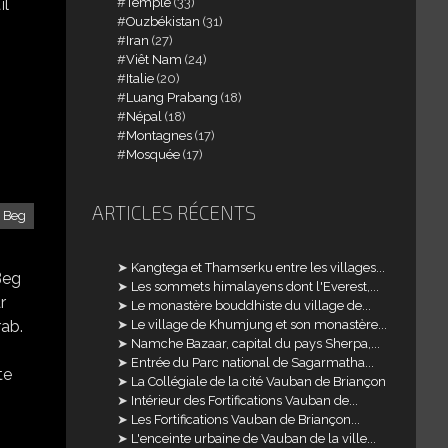
Temple
(33)
ïl
Ouzbékistan
(31)
Iran
(27)
Viêt Nam
(24)
Italie
(20)
Luang Prabang
(18)
Népal
(18)
Montagnes
(17)
Mosquée
(17)
ARTICLES RÉCENTS
 Beg
Kangtega et Thamserku entre les villages...
Beg
Les sommets himalayens dont l'Everest,...
r
Le monastère bouddhiste du village de...
rab.
Le village de Khumjung et son monastère...
Namche Bazaar, capital du pays Sherpa,...
Entrée du Parc national de Sagarmatha...
te
La Collégiale de la cité Vauban de Briançon
Intérieur des Fortifications Vauban de...
Les Fortifications Vauban de Briançon...
L'enceinte urbaine de Vauban de la ville...