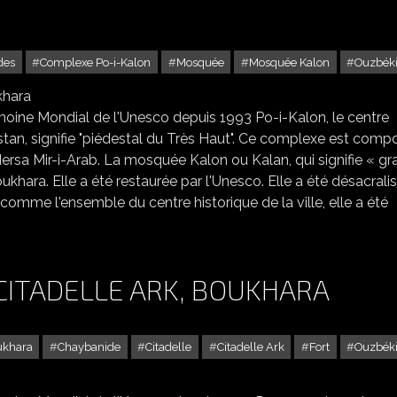
des
Complexe Po-i-Kalon
Mosquée
Mosquée Kalon
Ouzbéki
LE COMPLEXE PO-I-KALON : LA MOSQUÉE KALON, BOUKHARA
imoine Mondial de l'Unesco depuis 1993 Po-i-Kalon, le centre
istan, signifie "piédestal du Très Haut". Ce complexe est comp
rsa Mir-i-Arab. La mosquée Kalon ou Kalan, qui signifie « g
hara. Elle a été restaurée par l'Unesco. Elle a été désacrali
comme l'ensemble du centre historique de la ville, elle a été
CITADELLE ARK, BOUKHARA
ukhara
Chaybanide
Citadelle
Citadelle Ark
Fort
Ouzbéki
MUR D'ENCEINTE DE LA CITADELLE ARK, BOUKHARA