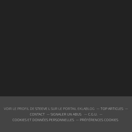
VOIR LE PROFIL DE
STEEVE L
SUR LE PORTAIL EKLABLOG
TOP ARTICLES
CONTACT
SIGNALER UN ABUS
C.G.U.
COOKIES ET DONNÉES PERSONNELLES
PRÉFÉRENCES COOKIES