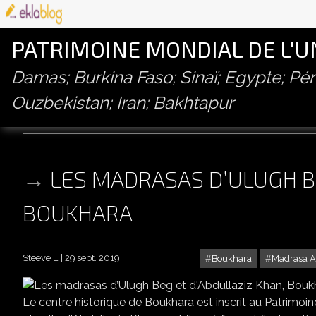
PATRIMOINE MONDIAL DE L'
Damas; Burkina Faso; Sinaï; Egypte; P
Ouzbekistan; Iran; Bakhtapur
madrasa d’ulugh beg
LES MADRASAS D’ULUGH B
BOUKHARA
Steeve L
29 sept. 2019
Boukhara
Madrasa A
LES M
Le centre historique de Boukhara est inscrit au Patrimo