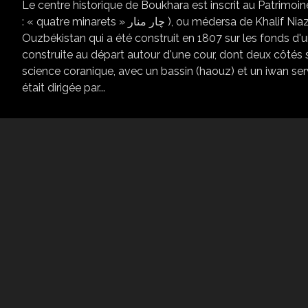
Le centre historique de Boukhara est inscrit au Patrimo
: « quatre minarets » چار منار ), ou médersa de Khalif Niazkhoul, est un édifice du centre historique de Boukhara en
Ouzbékistan qui a été construit en 1807 sur les fonds d
construite au départ autour d'une cour, dont deux côtés 
science coranique, avec un bassin (haouz) et un iwan ser
était dirigée par...