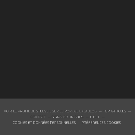
VOIR LE PROFIL DE
STEEVE L
SUR LE PORTAIL EKLABLOG
TOP ARTICLES
CONTACT
SIGNALER UN ABUS
C.G.U.
COOKIES ET DONNÉES PERSONNELLES
PRÉFÉRENCES COOKIES