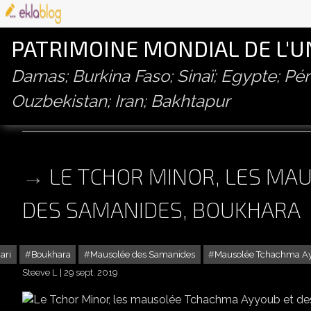
PATRIMOINE MONDIAL DE L'
Damas; Burkina Faso; Sinaï; Egypte; P
Ouzbekistan; Iran; Bakhtapur
mausolee des samanides
LE TCHOR MINOR, LES MA
DES SAMANIDES, BOUKHARA
ari
Boukhara
Mausolée des Samanides
Mausolée Tchachma A
Steeve L
29 sept. 2019
LE TCHOR MINOR, LES MA