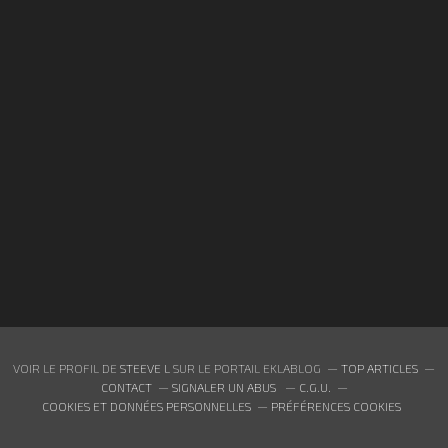
VOIR LE PROFIL DE
STEEVE L
SUR LE PORTAIL EKLABLOG
TOP ARTICLES
CONTACT
SIGNALER UN ABUS
C.G.U.
COOKIES ET DONNÉES PERSONNELLES
PRÉFÉRENCES COOKIES