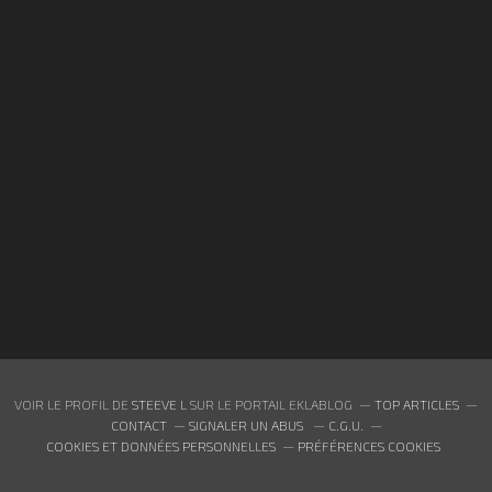
VOIR LE PROFIL DE
STEEVE L
SUR LE PORTAIL EKLABLOG
TOP ARTICLES
CONTACT
SIGNALER UN ABUS
C.G.U.
COOKIES ET DONNÉES PERSONNELLES
PRÉFÉRENCES COOKIES