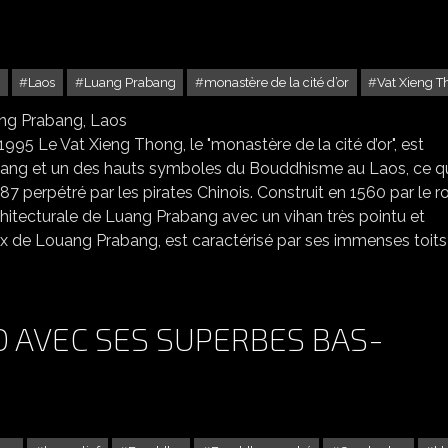
Laos
Luang Prabang
monastère de la cité d’or
Vat Xieng 
HONG LE "MONASTÈRE DE LA CITÉ D’OR", LUANG PRABANG, LAOS
995 Le Vat Xieng Thong, le "monastère de la cité d’or", est
ng et un des hauts symboles du Bouddhisme au Laos, ce qui
7 perpétré par les pirates Chinois. Construit en 1560 par le ro
chitecturale de Luang Prabang avec un vihan très pointu et
eux de Louang Prabang, est caractérisé par ses immenses toits
 AVEC SES SUPERBES BAS-