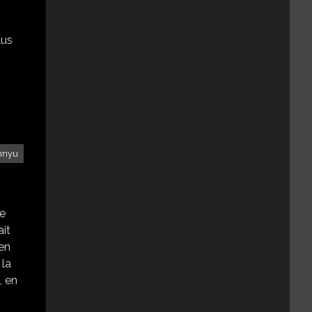
lus
nnyu
de
ait
 en
 la
, en