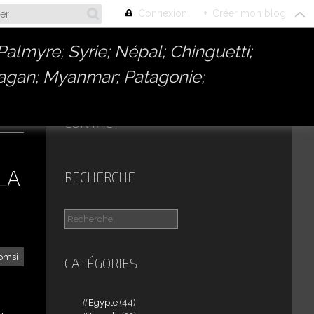
Connexion
+
Créer mon blog
almyre; Syrie; Népal; Chinguetti;
Bagan; Myanmar; Patagonie;
CONTACT
LA
RECHERCHE
omsi
CATÉGORIES
Egypte
(44)