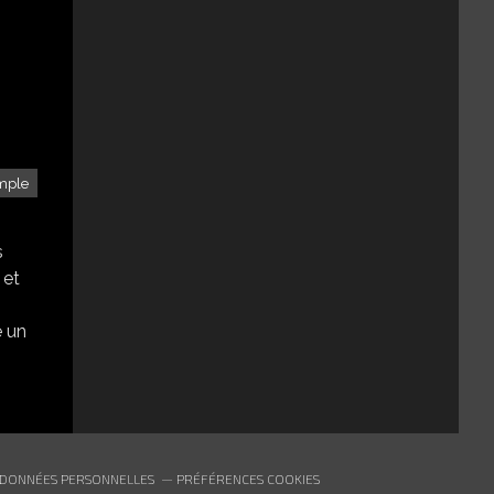
mple
s
 et
e un
 DONNÉES PERSONNELLES
PRÉFÉRENCES COOKIES