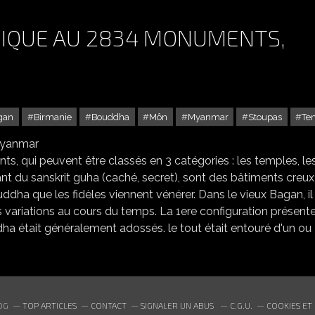
GIQUE AU 2834 MONUMENTS,
gan
Birmanie
Bouddha
Môn
Myanmar
Stoupas
Te
BAGAN SITE ARCHÉOLOGIQUE AU 2834 MONUMENTS, MYANMAR
, qui peuvent être classés en 3 catégories : les temples, le
t du sanskrit guha (caché, secret), sont des bâtiments creux
dha que les fidèles viennent vénérer. Dans le vieux Bagan, il
 variations au cours du temps. La 1ere configuration présent
dha était généralement adossés. le tout était entouré d'un ou
OG
TOP ARTICLES
CONTACT
SIGNALER UN ABUS
C.G.U.
COOKIES ET