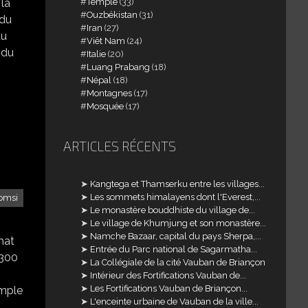
Temple
(33)
 la
Ouzbékistan
(31)
 du
Iran
(27)
du
Viêt Nam
(24)
 du
Italie
(20)
Luang Prabang
(18)
Népal
(18)
Montagnes
(17)
Mosquée
(17)
ARTICLES RÉCENTS
Kangtega et Thamserku entre les villages...
Les sommets himalayens dont l'Everest,...
omsi
Le monastère bouddhiste du village de...
Le village de Khumjung et son monastère...
Namche Bazaar, capital du pays Sherpa,...
hat
Entrée du Parc national de Sagarmatha...
 300
La Collégiale de la cité Vauban de Briançon
Intérieur des Fortifications Vauban de...
Les Fortifications Vauban de Briançon...
emple
L'enceinte urbaine de Vauban de la ville...