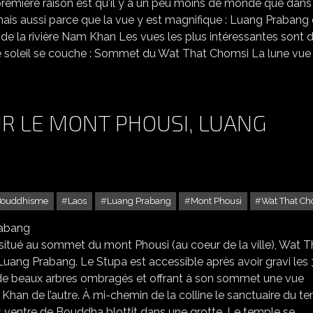
remière raison est qu'il y a un peu moins de monde que dans
mais aussi parce que la vue y est magnifique : Luang Prabang
e la rivière Nam Khan Les vues les plus intéressantes sont 
le soleil se couche : Sommet du Wat That Chomsi La lune vue
UR LE MONT PHOUSI, LUANG
Bouddhisme
Laos
Luang Prabang
Mont Phousi
Wat That Ch
LE WAT THAT CHOMSI SUR LE MONT PHOUSI, LUANG PRABANG
 situé au sommet du mont Phousi (au coeur de la ville), Wat T
Luang Prabang. Le Stupa est accessible après avoir gravi les
, de beaux arbres ombragés et offrant à son sommet une vue
 Khan de l’autre. À mi-chemin de la colline le sanctuaire du t
entre de Bouddha blottit dans une grotte. Le temple se