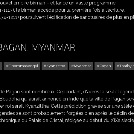
 nouvel empire birman – et lance un vaste programme
-1113), le birman accède pour la première fois à l'écriture.
174-1211) poursuivent l'édification de sanctuaires de plus en p
 BAGAN, MYANMAR
a
Dhammayangyi
Kyanzittha
Myanmar
Pagan
Thatbyi
COUCHÉ DE SOLEIL SUR BAGAN, MYANMAR
es de Pagan sont nombreux. Cependant, d'après la seule légen
 Bouddha qui aurait annoncé en Inde que la ville de Pagan ser
roi serait Kyanzittha. Cette prédiction gravée sur une stèle
légendes se sont probablement forgées bien après le déclin de
chronique du Palais de Cristal, rédigée au début du XIXe siècle