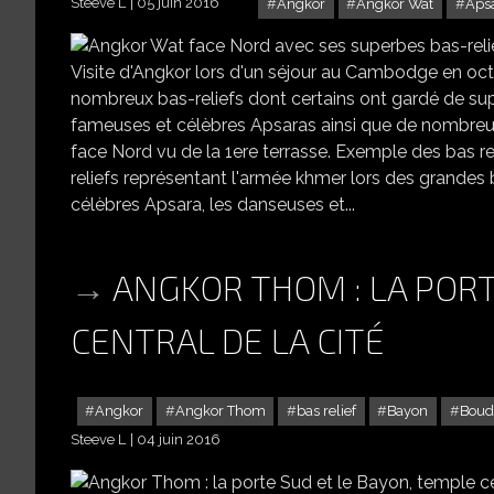
Steeve L
05 juin 2016
Angkor
Angkor Wat
Aps
Visite d'Angkor lors d'un séjour au Cambodge en oct
nombreux bas-reliefs dont certains ont gardé de su
fameuses et célèbres Apsaras ainsi que de nombreu
face Nord vu de la 1ere terrasse. Exemple des bas re
reliefs représentant l'armée khmer lors des grandes 
célèbres Apsara, les danseuses et...
ANGKOR THOM : LA PORT
CENTRAL DE LA CITÉ
Angkor
Angkor Thom
bas relief
Bayon
Boud
Steeve L
04 juin 2016
ANGKOR TH