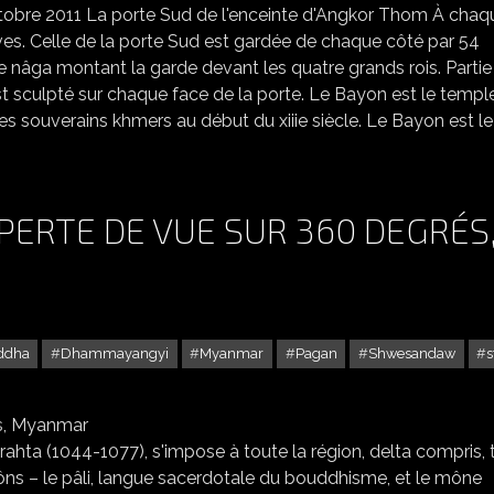
obre 2011 La porte Sud de l'enceinte d'Angkor Thom À chaq
es. Celle de la porte Sud est gardée de chaque côté par 54
le nâga montant la garde devant les quatre grands rois. Partie
t sculpté sur chaque face de la porte. Le Bayon est le templ
es souverains khmers au début du xiiie siècle. Le Bayon est le
PERTE DE VUE SUR 360 DEGRÉS
ddha
Dhammayangyi
Myanmar
Pagan
Shwesandaw
s
AN, DES TEMPLES À PERTE DE VUE SUR 360 DEGRÉS, MYANMAR
rahta (1044-1077), s'impose à toute la région, delta compris, 
s – le pâli, langue sacerdotale du bouddhisme, et le mône