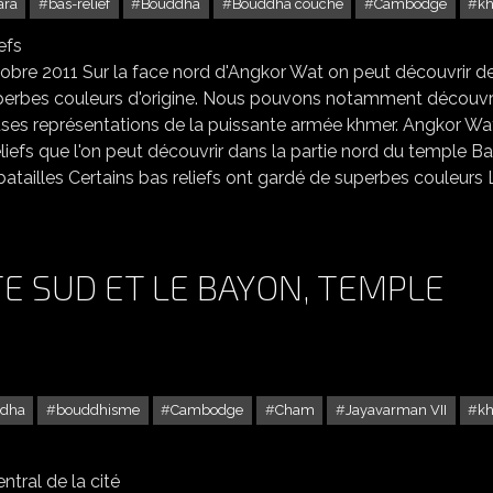
ara
bas-relief
Bouddha
Bouddha couché
Cambodge
k
ANGKOR WAT FACE NORD AVEC SES SUPERBES BAS-RELIEFS
obre 2011 Sur la face nord d'Angkor Wat on peut découvrir d
perbes couleurs d'origine. Nous pouvons notamment découvri
ses représentations de la puissante armée khmer. Angkor Wa
liefs que l'on peut découvrir dans la partie nord du temple B
batailles Certains bas reliefs ont gardé de superbes couleurs
E SUD ET LE BAYON, TEMPLE
dha
bouddhisme
Cambodge
Cham
Jayavarman VII
k
OM : LA PORTE SUD ET LE BAYON, TEMPLE CENTRAL DE LA CITÉ