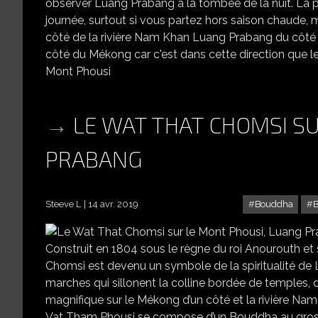
observer Luang Prabang à la tombée de la nuit. La p
journée, surtout si vous partez hors saison chaude, 
côté de la rivière Nam Khan Luang Prabang du côté d
côté du Mékong car c'est dans cette direction que 
Mont Phousi
LE WAT THAT CHOMSI S
PRABANG
Steeve L
14 avr. 2019
Bouddha
Construit en 1804 sous le règne du roi Anourouth et
Chomsi est devenu un symbole de la spiritualité de 
marches qui sillonent la colline bordée de temples
magnifique sur le Mékong d’un côté et la rivière Nam
Vat Tham Phousi se compose d’un Bouddha au gros v