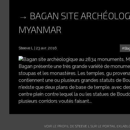
BAGAN SITE ARCHÉOLO
MYANMAR
Steeve L
23 avr. 2016
Ba
Bagan présente une très grande variété de monuments
stoupas et les monastères. Les temples, gu provenan
contiennent une ou plusieurs grandes statuts de Boud
n'existe que deux plans de base de temple, avec des
centre plein contre lequel la ou les statues de Boud
plusieurs corridors voutés faisant...
VOIR LE PROFIL DE
STEEVE L
SUR LE PORTAIL EKLABL