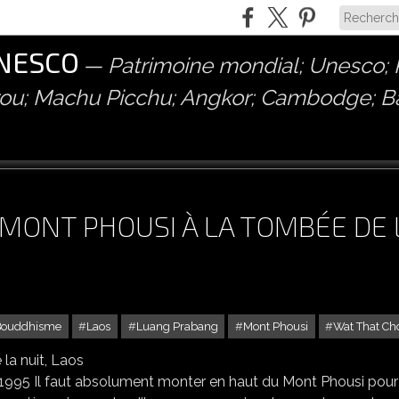
UNESCO
Patrimoine mondial; Unesco; P
érou; Machu Picchu; Angkor; Cambodge; 
MONT PHOUSI À LA TOMBÉE DE 
Bouddhisme
Laos
Luang Prabang
Mont Phousi
Wat That Ch
 PRABANG VU DU MONT PHOUSI À LA TOMBÉE DE LA NUIT, LAOS
n 1995 Il faut absolument monter en haut du Mont Phousi pour