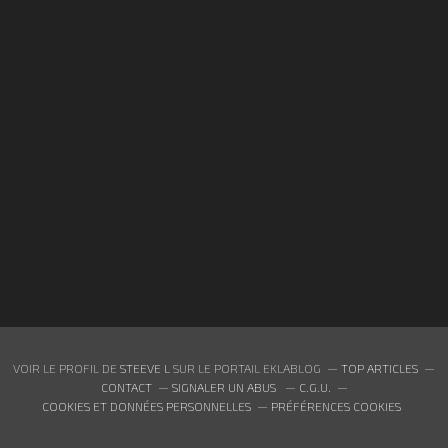
VOIR LE PROFIL DE
STEEVE L
SUR LE PORTAIL EKLABLOG
TOP ARTICLES
CONTACT
SIGNALER UN ABUS
C.G.U.
COOKIES ET DONNÉES PERSONNELLES
PRÉFÉRENCES COOKIES