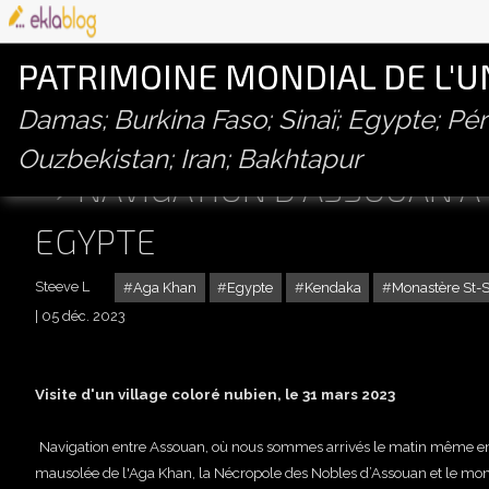
PATRIMOINE MONDIAL DE L'
Damas; Burkina Faso; Sinaï; Egypte; P
Ouzbekistan; Iran; Bakhtapur
NAVIGATION D'ASSOUAN À 
EGYPTE
Steeve L
Aga Khan
Egypte
Kendaka
Monastère St-
05 déc. 2023
Visite d'un village coloré nubien, le 31 mars 2023
Navigation entre Assouan, où nous sommes arrivés le matin même en tr
mausolée de l'Aga Khan, la Nécropole des Nobles d’Assouan et le mo