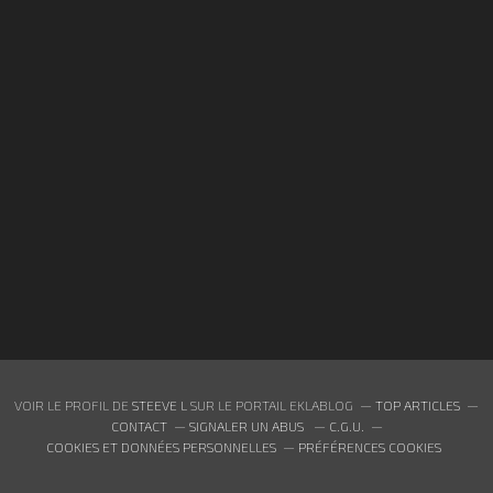
VOIR LE PROFIL DE
STEEVE L
SUR LE PORTAIL EKLABLOG
TOP ARTICLES
CONTACT
SIGNALER UN ABUS
C.G.U.
COOKIES ET DONNÉES PERSONNELLES
PRÉFÉRENCES COOKIES