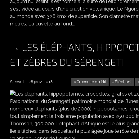
aujourd'hui éteint, s'est formé à la suite de l'effondr
s'est vidée au cours d'une éruption volcanique. Le Ngor
au monde avec 326 km2 de superficie. Son diamètre max
mètres. La cuvette au fond...
LES ÉLÉPHANTS, HIPPOPOT
ET ZÈBRES DU SÉRENGETI
Steeve L
28 janv. 2018
Crocodile du Nil
Éléphant
LES ÉLÉPHANTS, HIPP
Parc national du Sérengeti, patrimoine mondial de l'Une
nombreux éléphants (plus de 2000), hippopotames, crocod
tout simplement la troisième population avec 250 000 ind
Thomson, 300 000. L'éléphant d'Afrique est le plus gran
liens lâches, dans lesquelles la plus âgée joue le rôle de 
12 ans pour errer de troupeau...