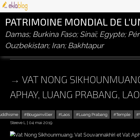
PATRIMOINE MONDIAL DE L'
Damas; Burkina Faso; Sinaï; Egypte; P
Ouzbekistan; Iran; Bakhtapur
wat aphay
VAT NONG SIKHOUNMUANG,
APHAY, LUANG PRABANG, LA
uddhisme
Bougainvillier
Laos
Luang Prabang
Temple
Steeve L
04 mai 2019
VAT NONG SIKHOUNMUANG, V