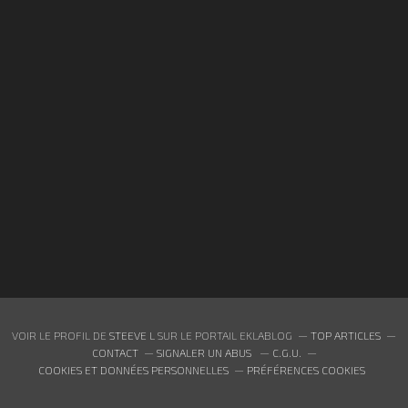
VOIR LE PROFIL DE
STEEVE L
SUR LE PORTAIL EKLABLOG
TOP ARTICLES
CONTACT
SIGNALER UN ABUS
C.G.U.
COOKIES ET DONNÉES PERSONNELLES
PRÉFÉRENCES COOKIES