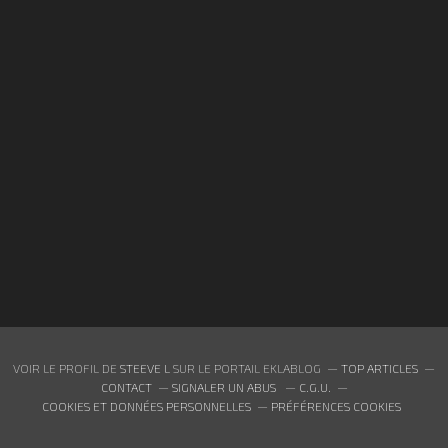
VOIR LE PROFIL DE
STEEVE L
SUR LE PORTAIL EKLABLOG
TOP ARTICLES
CONTACT
SIGNALER UN ABUS
C.G.U.
COOKIES ET DONNÉES PERSONNELLES
PRÉFÉRENCES COOKIES