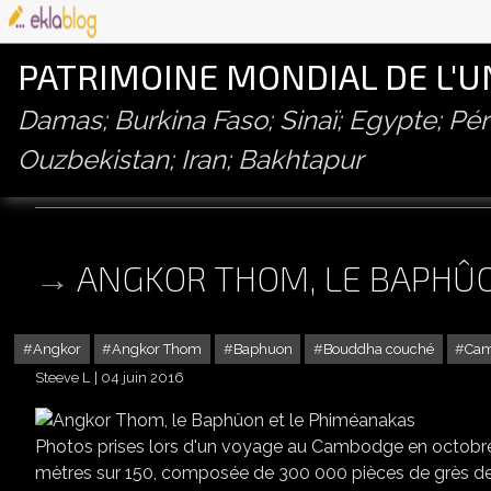
PATRIMOINE MONDIAL DE L'
Damas; Burkina Faso; Sinaï; Egypte; P
Ouzbekistan; Iran; Bakhtapur
udayādityavarman ii
ANGKOR THOM, LE BAPHÛO
Angkor
Angkor Thom
Baphuon
Bouddha couché
Ca
Steeve L
04 juin 2016
Photos prises lors d'un voyage au Cambodge en octobre
mètres sur 150, composée de 300 000 pièces de grès de 