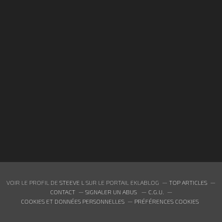
VOIR LE PROFIL DE
STEEVE L
SUR LE PORTAIL EKLABLOG
TOP ARTICLES
CONTACT
SIGNALER UN ABUS
C.G.U.
COOKIES ET DONNÉES PERSONNELLES
PRÉFÉRENCES COOKIES