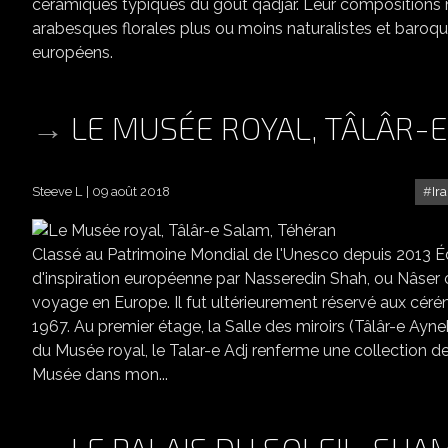
céramiques typiques du goût qâdjâr. Leur compositions ne
arabesques florales plus ou moins naturalistes et baroqu
européens.
LE MUSÉE ROYAL, TÂLÂR-
Steeve L
09 août 2018
Ir
Classé au Patrimoine Mondial de l'Unesco depuis 2013 Éd
d'inspiration européenne par Nasseredin Shah, ou Nâser o
voyage en Europe. Il fut ultérieurement réservé aux cérém
1967. Au premier étage, la Salle des miroirs (Tâlâr-e Ayneh
du Musée royal, le Talar-e Adj renferme une collection 
Musée dans mon...
LE PALAIS DU SOLEIL, SH