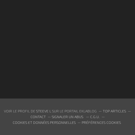
VOIR LE PROFIL DE
STEEVE L
SUR LE PORTAIL EKLABLOG
TOP ARTICLES
CONTACT
SIGNALER UN ABUS
C.G.U.
COOKIES ET DONNÉES PERSONNELLES
PRÉFÉRENCES COOKIES