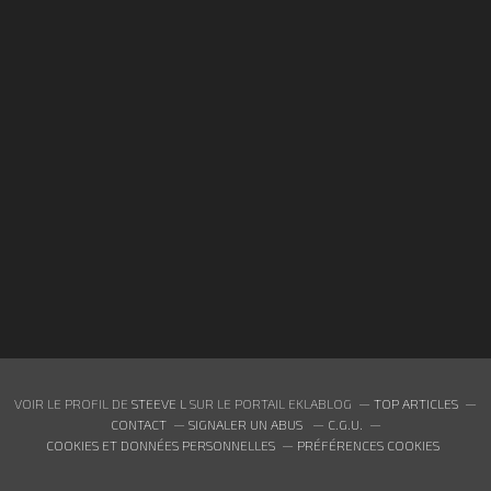
VOIR LE PROFIL DE
STEEVE L
SUR LE PORTAIL EKLABLOG
TOP ARTICLES
CONTACT
SIGNALER UN ABUS
C.G.U.
COOKIES ET DONNÉES PERSONNELLES
PRÉFÉRENCES COOKIES