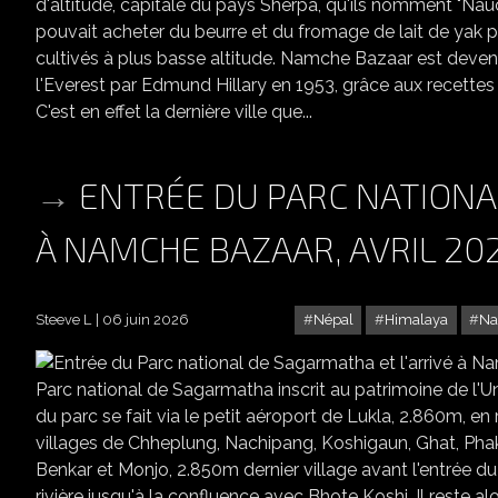
d'altitude, capitale du pays Sherpa, qu'ils nomment "Nau
pouvait acheter du beurre et du fromage de lait de yak p
cultivés à plus basse altitude. Namche Bazaar est devenue
l'Everest par Edmund Hillary en 1953, grâce aux recette
C'est en effet la dernière ville que...
ENTRÉE DU PARC NATIONA
À NAMCHE BAZAAR, AVRIL 20
Steeve L
06 juin 2026
Népal
Himalaya
Na
ENTRÉE DU PARC NATIONAL DE
Parc national de Sagarmatha inscrit au patrimoine de l'Un
du parc se fait via le petit aéroport de Lukla, 2.860m, en
villages de Chheplung, Nachipang, Koshigaun, Ghat, Pha
Benkar et Monjo, 2.850m dernier village avant l'entrée du
rivière jusqu'à la confluence avec Bhote Koshi. Il reste