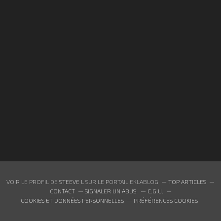
VOIR LE PROFIL DE
STEEVE L
SUR LE PORTAIL EKLABLOG
TOP ARTICLES
CONTACT
SIGNALER UN ABUS
C.G.U.
COOKIES ET DONNÉES PERSONNELLES
PRÉFÉRENCES COOKIES