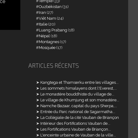
Temple
(33)
rce
Ouzbékistan
(31)
Iran
(27)
Viêt Nam
(24)
Italie
(20)
Luang Prabang
(18)
Népal
(18)
Montagnes
(17)
Mosquée
(17)
ARTICLES RÉCENTS
Kangtega et Thamserku entre les villages...
Les sommets himalayens dont l'Everest,...
Le monastère bouddhiste du village de...
Le village de Khumjung et son monastère...
Namche Bazaar, capital du pays Sherpa,...
Entrée du Parc national de Sagarmatha...
La Collégiale de la cité Vauban de Briançon
Intérieur des Fortifications Vauban de...
Les Fortifications Vauban de Briançon...
L'enceinte urbaine de Vauban de la ville...