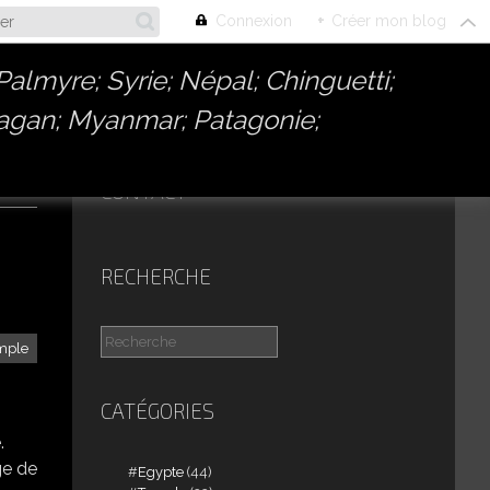
Connexion
+
Créer mon blog
almyre; Syrie; Népal; Chinguetti;
Bagan; Myanmar; Patagonie;
CONTACT
RECHERCHE
mple
CATÉGORIES
.
ge de
Egypte
(44)