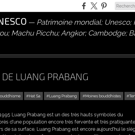
UNESCO
Patrimoine mondial; Unesco; P
érou; Machu Picchu; Angkor; Cambodge; 
S DE LUANG PRABANG
ouddhisme
Hat Sa
Luang Prabang
Moines bouddhistes
Te
LES MOINES ET NOVICES DE LUANG PRABANG
n 1995 Luang Prabang est un des très hauts symboles du
rès d'une population encore très fervente et très pratiquante
rs de sa surface, Luang Prabang est encore aujourd'hui le siè