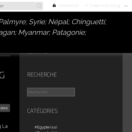
Connexion
+
Créer mon blog
almyre; Syrie; Népal; Chinguetti;
Bagan; Myanmar; Patagonie;
CONTACT
G
RECHERCHE
vière
CATÉGORIES
g La
Egypte
(44)