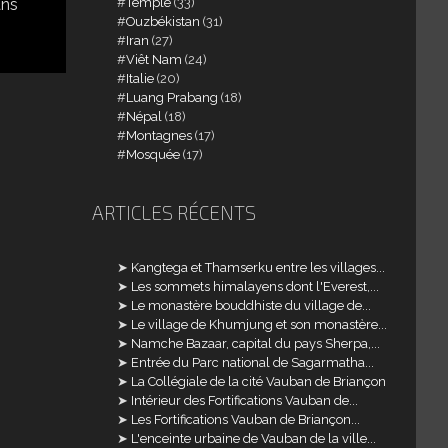
Temple
(33)
ans
Ouzbékistan
(31)
Iran
(27)
Viêt Nam
(24)
Italie
(20)
Luang Prabang
(18)
Népal
(18)
Montagnes
(17)
Mosquée
(17)
ARTICLES RÉCENTS
Kangtega et Thamserku entre les villages...
Les sommets himalayens dont l'Everest,...
Le monastère bouddhiste du village de...
Le village de Khumjung et son monastère...
Namche Bazaar, capital du pays Sherpa,...
Entrée du Parc national de Sagarmatha...
La Collégiale de la cité Vauban de Briançon
Intérieur des Fortifications Vauban de...
Les Fortifications Vauban de Briançon...
L'enceinte urbaine de Vauban de la ville...