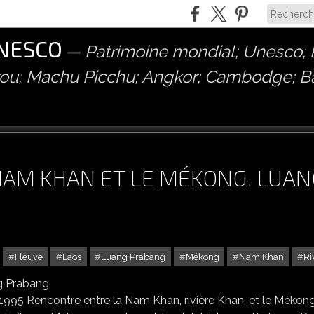
UNESCO
Patrimoine mondial; Unesco; P
érou; Machu Picchu; Angkor; Cambodge; 
AM KHAN ET LE MÉKONG, LUAN
Fleuve
Laos
Luang Prabang
Mékong
Nam Khan
Ri
NCONTRE ENTRE LA NAM KHAN ET LE MÉKONG, LUANG PRABANG
 1995 Rencontre entre la Nam Khan, rivière Khan, et le Mékon