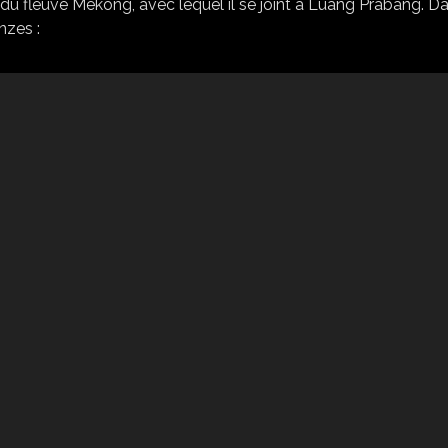
 du fleuve Mékong, avec lequel il se joint à Luang Prabang. D
nzes :