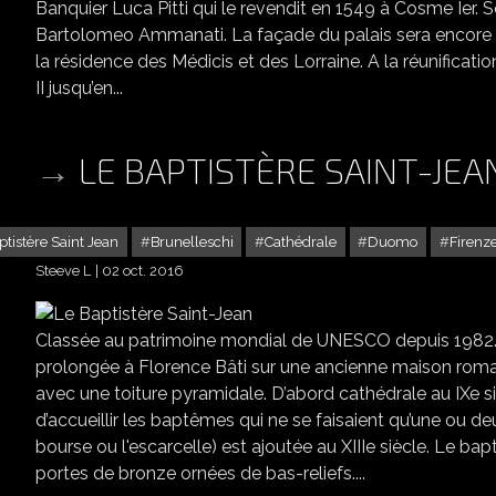
Banquier Luca Pitti qui le revendit en 1549 à Cosme Ier. 
Bartolomeo Ammanati. La façade du palais sera encore ag
la résidence des Médicis et des Lorraine. A la réunificatio
II jusqu’en...
LE BAPTISTÈRE SAINT-JEA
ptistère Saint Jean
Brunelleschi
Cathédrale
Duomo
Firenz
Steeve L
02 oct. 2016
Classée au patrimoine mondial de UNESCO depuis 1982.
prolongée à Florence Bâti sur une ancienne maison romai
avec une toiture pyramidale. D’abord cathédrale au IXe sièc
d’accueillir les baptêmes qui ne se faisaient qu’une ou deu
bourse ou l'escarcelle) est ajoutée au XIIIe siècle. Le b
portes de bronze ornées de bas-reliefs....