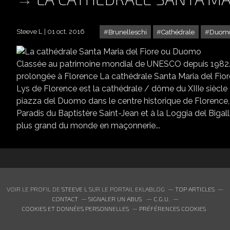
Steeve L
01 oct. 2016
Brunelleschi
Cathédrale
Duom
Classée au patrimoine mondial de UNESCO depuis 1982.
prolongée à Florence La cathédrale Santa Maria del Fiore,
Lys de Florence est la cathédrale / dôme du XIIIe siècle
piazza del Duomo dans le centre historique de Florence, 
Paradis du Baptistère Saint-Jean et à la Loggia del Bigal
plus grand du monde en maçonnerie...
VOIR LE PROFIL DE
STEEVE L
SUR LE PORTAIL EKLABLOG
TOP ARTICLES
CONTACT
SIGNALER UN ABUS
C.G.U.
COOKIES ET DONNÉES PERSONNELLES
PRÉFÉRENCES COOKIES