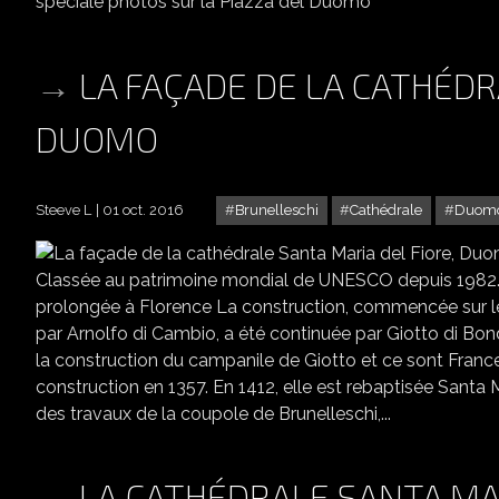
spéciale photos sur la Piazza del Duomo
LA FAÇADE DE LA CATHÉDR
DUOMO
Steeve L
01 oct. 2016
Brunelleschi
Cathédrale
Duom
LA F
Classée au patrimoine mondial de UNESCO depuis 1982.
prolongée à Florence La construction, commencée sur le
par Arnolfo di Cambio, a été continuée par Giotto di Bo
la construction du campanile de Giotto et ce sont France
construction en 1357. En 1412, elle est rebaptisée Santa Ma
des travaux de la coupole de Brunelleschi,...
LA CATHÉDRALE SANTA MA