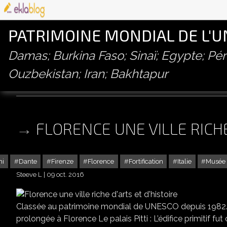
PATRIMOINE MONDIAL DE L'
Damas; Burkina Faso; Sinaï; Egypte; P
Ouzbekistan; Iran; Bakhtapur
brunelleschi
FLORENCE UNE VILLE RICHE
hi
Dante
Firenze
Florence
Fortification
Italie
Musée 
Steeve L
09 oct. 2016
Classée au patrimoine mondial de UNESCO depuis 1982.
prolongée à Florence Le palais Pitti : L’édifice primitif f