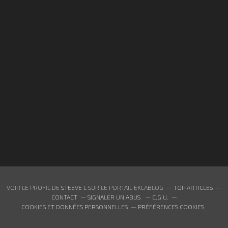
VOIR LE PROFIL DE
STEEVE L
SUR LE PORTAIL EKLABLOG
TOP ARTICLES
CONTACT
SIGNALER UN ABUS
C.G.U.
COOKIES ET DONNÉES PERSONNELLES
PRÉFÉRENCES COOKIES