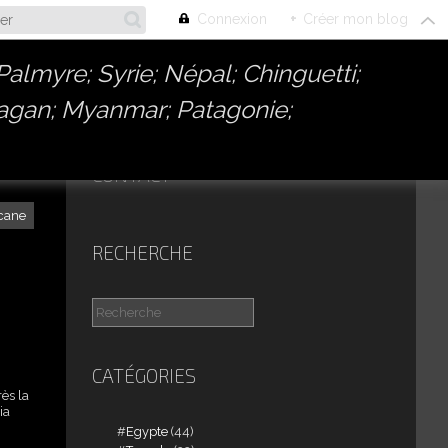
Connexion
+
Créer mon blog
almyre; Syrie; Népal; Chinguetti;
Bagan; Myanmar; Patagonie;
CONTACT
cane
RECHERCHE
CATÉGORIES
ès la
ia
Egypte
(44)