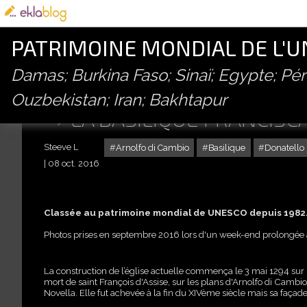
PATRIMOINE MONDIAL DE L'
Damas; Burkina Faso; Sinaï; Egypte; P
Ouzbekistan; Iran; Bakhtapur
LA BASILIQUE FRANCISC
Steeve L
Arnolfo di Cambio
Basilique
Donatello
08 oct. 2016
Classée au patrimoine mondial de UNESCO depuis 1982
Photos prises en septembre 2016 lors d'un week-end prolongée 
La construction de l’église actuelle commença le 3 mai 1294 sur l
mort de saint François d'Assise, sur les plans d'Arnolfo di Camb
Novella. Elle fut achevée à la fin du XIVème siècle mais sa façad