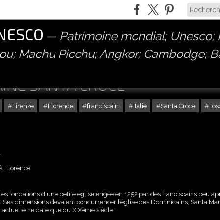
UNESCO
Patrimoine mondial; Unesco; P
érou; Machu Picchu; Angkor; Cambodge; 
AINE SANTA CROCE
Firenze
Florence
franciscain
Italie
Santa Croce
Tos
.
à Florence
es fondations d'une petite église érigée en 1252 par des franciscains peu apr
io. Ses dimensions devaient concurrencer l’église des Dominicains, Santa Mar
e actuelle ne date que du XIXème siècle .