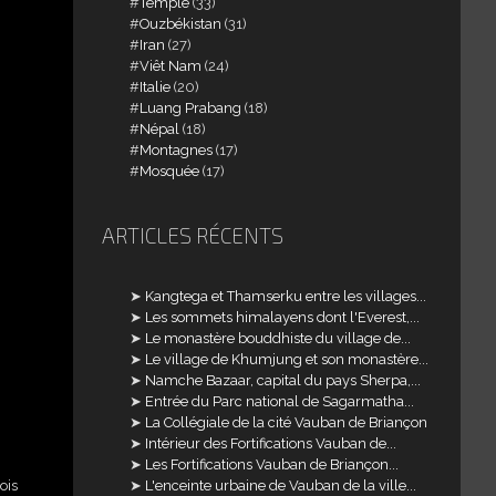
Temple
(33)
Ouzbékistan
(31)
Iran
(27)
Viêt Nam
(24)
Italie
(20)
Luang Prabang
(18)
Népal
(18)
Montagnes
(17)
Mosquée
(17)
ARTICLES RÉCENTS
Kangtega et Thamserku entre les villages...
Les sommets himalayens dont l'Everest,...
Le monastère bouddhiste du village de...
Le village de Khumjung et son monastère...
Namche Bazaar, capital du pays Sherpa,...
Entrée du Parc national de Sagarmatha...
La Collégiale de la cité Vauban de Briançon
Intérieur des Fortifications Vauban de...
Les Fortifications Vauban de Briançon...
ois
L'enceinte urbaine de Vauban de la ville...