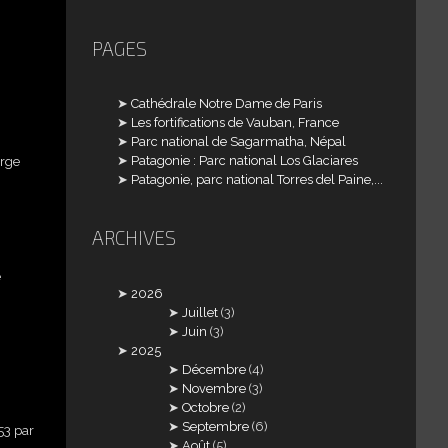
PAGES
Cathédrale Notre Dame de Paris
Les fortifications de Vauban, France
Parc national de Sagarmatha, Népal
Patagonie : Parc national Los Glaciares
erge
Patagonie, parc national Torres del Paine,...
ARCHIVES
e
2026
Juillet
(3)
l.
Juin
(3)
2025
Décembre
(4)
e
Novembre
(3)
Octobre
(2)
Septembre
(6)
53 par
Août
(5)