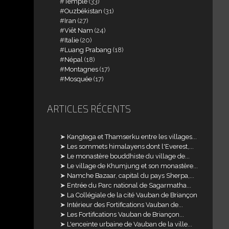
Temple
(33)
Ouzbékistan
(31)
Iran
(27)
Viêt Nam
(24)
Italie
(20)
Luang Prabang
(18)
Népal
(18)
Montagnes
(17)
Mosquée
(17)
ARTICLES RÉCENTS
Kangtega et Thamserku entre les villages...
Les sommets himalayens dont l'Everest,...
Le monastère bouddhiste du village de...
Le village de Khumjung et son monastère...
Namche Bazaar, capital du pays Sherpa,...
Entrée du Parc national de Sagarmatha...
La Collégiale de la cité Vauban de Briançon
Intérieur des Fortifications Vauban de...
Les Fortifications Vauban de Briançon...
L'enceinte urbaine de Vauban de la ville...