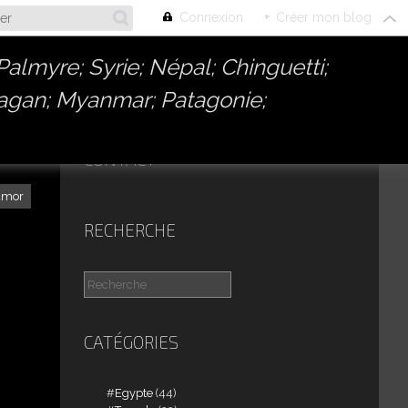
Connexion
+
Créer mon blog
almyre; Syrie; Népal; Chinguetti;
Bagan; Myanmar; Patagonie;
CONTACT
dmor
RECHERCHE
CATÉGORIES
Egypte
(44)