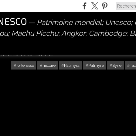
UNESCO
Patrimoine mondial; Unesco; P
érou; Machu Picchu; Angkor; Cambodge; 
LES DU SITE
forteresse
histoire
Palmyra
Palmyre
Syrie
Ta