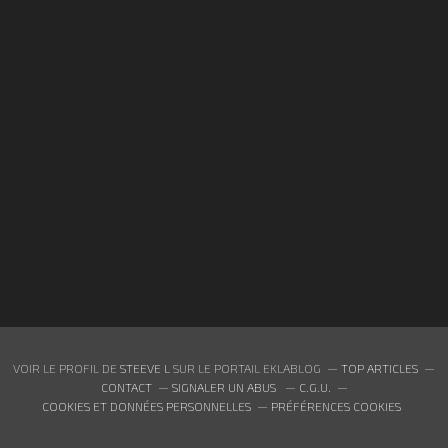
VOIR LE PROFIL DE
STEEVE L
SUR LE PORTAIL EKLABLOG
TOP ARTICLES
CONTACT
SIGNALER UN ABUS
C.G.U.
COOKIES ET DONNÉES PERSONNELLES
PRÉFÉRENCES COOKIES