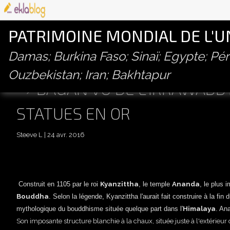
PATRIMOINE MONDIAL DE L'
Damas; Burkina Faso; Sinaï; Egypte; P
Ouzbekistan; Iran; Bakhtapur
BAGAN VU DE L'IRRAWADD
STATUES EN OR
Steeve L
24 avr. 2016
Kyanzittha
Ananda
Construit en 1105 par le roi
, le temple
, le plus 
Bouddha
. Selon la légende,
Kyanzittha l'aurait fait construire à la fi
Himalaya
mythologique du bouddhisme située quelque part dans l'
. An
Son imposante structure blanchie à la chaux, située juste à l'extérieur d