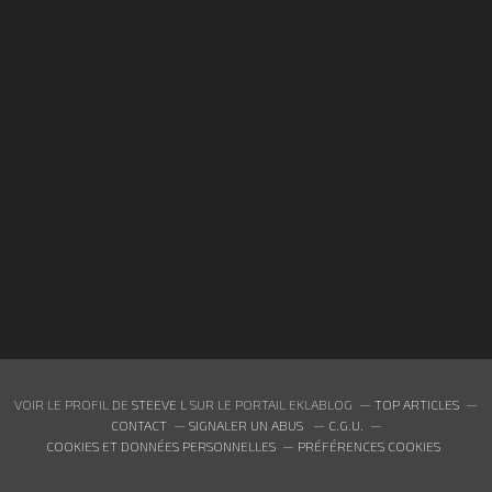
VOIR LE PROFIL DE
STEEVE L
SUR LE PORTAIL EKLABLOG
TOP ARTICLES
CONTACT
SIGNALER UN ABUS
C.G.U.
COOKIES ET DONNÉES PERSONNELLES
PRÉFÉRENCES COOKIES