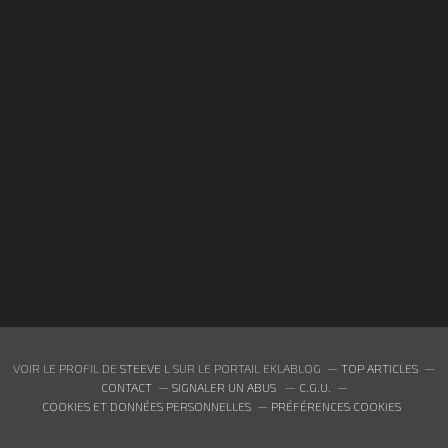
VOIR LE PROFIL DE
STEEVE L
SUR LE PORTAIL EKLABLOG
TOP ARTICLES
CONTACT
SIGNALER UN ABUS
C.G.U.
COOKIES ET DONNÉES PERSONNELLES
PRÉFÉRENCES COOKIES