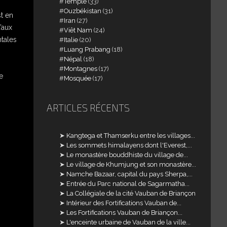
Temple
(33)
Ouzbékistan
(31)
t en
Iran
(27)
’aux
Viêt Nam
(24)
ntales
Italie
(20)
Luang Prabang
(18)
Népal
(18)
Montagnes
(17)
e
Mosquée
(17)
ARTICLES RÉCENTS
Kangtega et Thamserku entre les villages...
Les sommets himalayens dont l'Everest,...
Le monastère bouddhiste du village de...
Le village de Khumjung et son monastère...
Namche Bazaar, capital du pays Sherpa,...
Entrée du Parc national de Sagarmatha...
La Collégiale de la cité Vauban de Briançon
Intérieur des Fortifications Vauban de...
Les Fortifications Vauban de Briançon...
L'enceinte urbaine de Vauban de la ville...