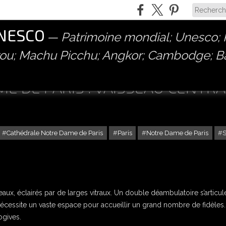
UNESCO
Patrimoine mondial; Unesco; P
érou; Machu Picchu; Angkor; Cambodge; 
E DE PARIS : VAISSEAU CENTRA
Cathédrale Notre Dame de Paris
Paris
Notre Dame de Paris
S
iveaux, éclairés par de larges vitraux. Un double déambulatoire s’articul
ef nécessite un vaste espace pour accueillir un grand nombre de fidèles.
ogives.