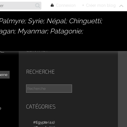
Connexion
+
Créer mon blog
almyre; Syrie; Népal; Chinguetti;
Bagan; Myanmar; Patagonie;
L
CONTACT
RECHERCHE
eine
CATÉGORIES
e
Egypte
(44)