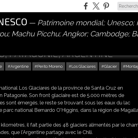
UNESCO
Patrimoine mondial; Unesco; P
érou; Machu Picchu; Angkor; Cambodge; 
O, PATAGONIE, ARGENTINE
e
Argentine
Perito Moreno
Los Glaciares
Glacier
Monta
c national Los Glaciares de la province de Santa Cruz en
 en Patagonie. Son front glaciaire est de 5.000 mètres de
es sont émergés, le reste se trouvant sous les eaux du lac
le parc national Bernardo O'Higgins, dans la région de Magall
lomètres, il fait partie des 48 glaciers alimentés par le cha
es, que l'Argentine partage avec le Chili.