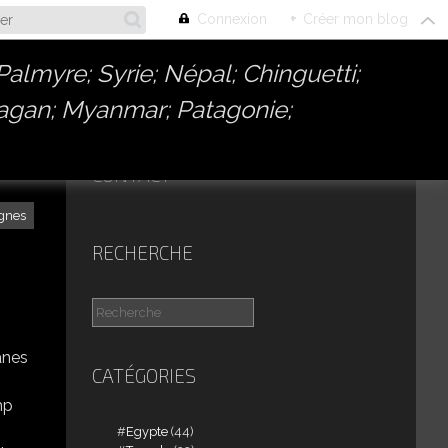
Connexion
+
Créer mon blog
almyre; Syrie; Népal; Chinguetti;
Bagan; Myanmar; Patagonie;
CONTACT
gnes
RECHERCHE
anes
CATÉGORIES
mp
Egypte
(44)