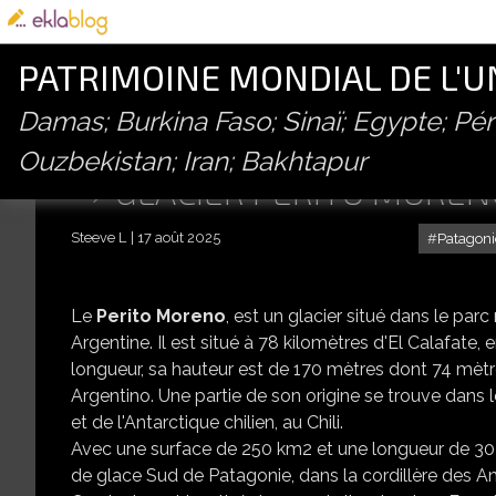
PATRIMOINE MONDIAL DE L'
Damas; Burkina Faso; Sinaï; Egypte; P
Ouzbekistan; Iran; Bakhtapur
GLACIER PERITO MOREN
Steeve L
17 août 2025
Patagoni
Le
Perito Moreno
, est un glacier situé dans le par
Argentine. Il est situé à 78 kilomètres d'El Calafate,
longueur, sa hauteur est de 170 mètres dont 74 mètr
Argentino. Une partie de son origine se trouve dans 
et de l'Antarctique chilien, au Chili.
Avec une surface de 250 km2 et une longueur de 30 ki
de glace Sud de Patagonie, dans la cordillère des And