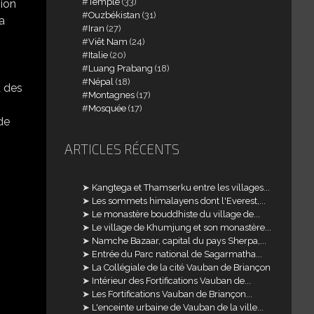
Temple
(33)
gion
Ouzbékistan
(31)
a
Iran
(27)
Viêt Nam
(24)
Italie
(20)
Luang Prabang
(18)
Népal
(18)
t des
Montagnes
(17)
Mosquée
(17)
de
ARTICLES RÉCENTS
Kangtega et Thamserku entre les villages...
Les sommets himalayens dont l'Everest,...
Le monastère bouddhiste du village de...
Le village de Khumjung et son monastère...
Namche Bazaar, capital du pays Sherpa,...
Entrée du Parc national de Sagarmatha...
La Collégiale de la cité Vauban de Briançon
Intérieur des Fortifications Vauban de...
Les Fortifications Vauban de Briançon...
L'enceinte urbaine de Vauban de la ville...