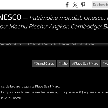
UNESCO
Patrimoine mondial; Unesco; P
érou; Machu Picchu; Angkor; Cambodge; 
CE SAINT MARC VIA LE GRAND
Grand Canal
Italie
Place Saint Marc
V
se, de la gare jusqu'à la Place Saint Marc.
t arqués pour laisser passer les bateaux). Elle possède 123 églises et elle s'
Piave (au nord).