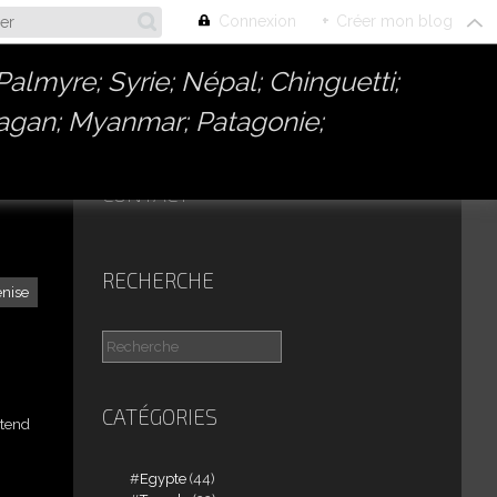
Connexion
+
Créer mon blog
almyre; Syrie; Népal; Chinguetti;
Bagan; Myanmar; Patagonie;
CONTACT
RECHERCHE
enise
CATÉGORIES
étend
Egypte
(44)