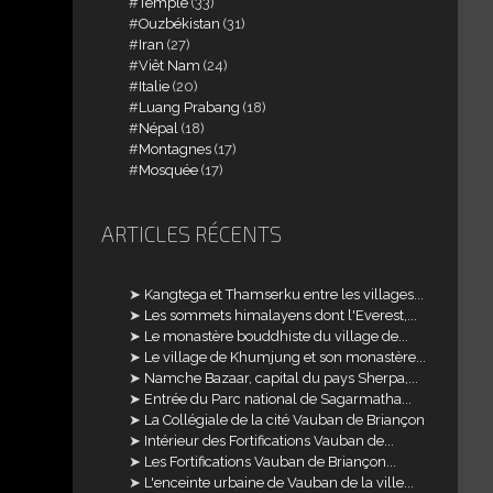
Temple
(33)
Ouzbékistan
(31)
Iran
(27)
Viêt Nam
(24)
Italie
(20)
Luang Prabang
(18)
Népal
(18)
Montagnes
(17)
Mosquée
(17)
ARTICLES RÉCENTS
Kangtega et Thamserku entre les villages...
Les sommets himalayens dont l'Everest,...
Le monastère bouddhiste du village de...
Le village de Khumjung et son monastère...
Namche Bazaar, capital du pays Sherpa,...
Entrée du Parc national de Sagarmatha...
La Collégiale de la cité Vauban de Briançon
Intérieur des Fortifications Vauban de...
Les Fortifications Vauban de Briançon...
L'enceinte urbaine de Vauban de la ville...