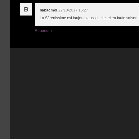
B
babacmoi
22/10/2017 16:27
La Sérénissime est toujours aussi belle et en toute saison.
Répondre